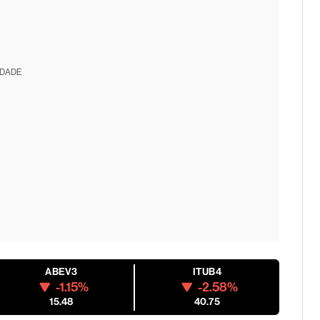
IDADE
ABEV3
ITUB4
-1.15%
-2.58%
15.48
40.75