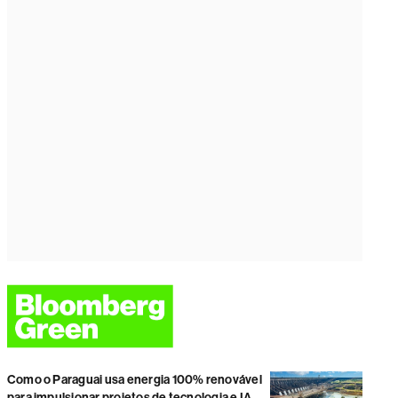
Como o Paraguai usa energia 100% renovável
para impulsionar projetos de tecnologia e IA