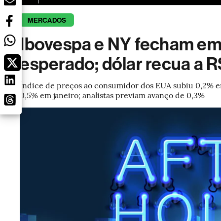
MERCADOS
Ibovespa e NY fecham em 
esperado; dólar recua a R
Índice de preços ao consumidor dos EUA subiu 0,2% 
0,5% em janeiro; analistas previam avanço de 0,3%