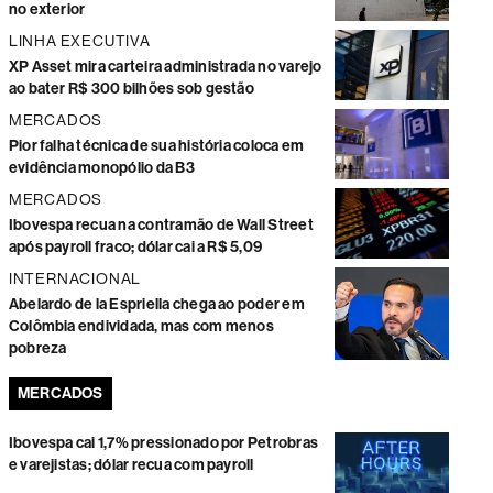
no exterior
LINHA EXECUTIVA
XP Asset mira carteira administrada no varejo
ao bater R$ 300 bilhões sob gestão
MERCADOS
Pior falha técnica de sua história coloca em
evidência monopólio da B3
MERCADOS
Ibovespa recua na contramão de Wall Street
após payroll fraco; dólar cai a R$ 5,09
INTERNACIONAL
Abelardo de la Espriella chega ao poder em
Colômbia endividada, mas com menos
pobreza
MERCADOS
Ibovespa cai 1,7% pressionado por Petrobras
e varejistas; dólar recua com payroll