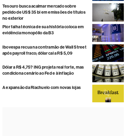
Tesouro busca acalmar mercado sobre
pedido de US$ 35 bi em emissões de títulos
no exterior
Pior falha técnica de sua história coloca em
evidência monopólio da B3
Ibovespa recua na contramão de Wall Street
após payroll fraco; dólar cai a R$ 5,09
Dólar a R$ 4,75? ING projeta real forte, mas
condiciona cenário ao Fed e à inflação
A expansão da Riachuelo com novas lojas