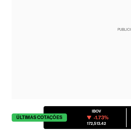
PUBLIC
IBOV
-1.73%
ÚLTIMAS
COTAÇÕES
172,513.42