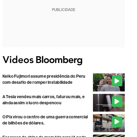
PUBLICIDADE
Keiko Fujimori assume presidência do Peru
com desafio de romper instabilidade
A Tesla vendeu mais carros, faturou mais, e
ainda assim o lucro despencou
O Pix virou o centro de uma guerra comercial
de bilhões de dólares.