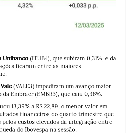
ú Unibanco
(ITUB4), que subiram 0,31%, e da
ações ficaram entre as maiores
me.
a
Vale
(VALE3) impediram um avanço maior
o da Embraer (EMBR3), que caiu 0,36%.
uou 13,39% a R$ 22,89, o menor valor em
ltados financeiros do quarto trimestre que
s pelos custos elevados da integração entre
 queda do Ibovespa na sessão.