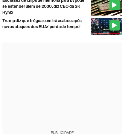
Escassez de chips de memória para IA pode
se estender além de 2030, diz CEO da SK
Hynix
Trump diz que trégua com Irã acabou após
novos ataques dos EUA: ‘perda de tempo'
PUBLICIDADE