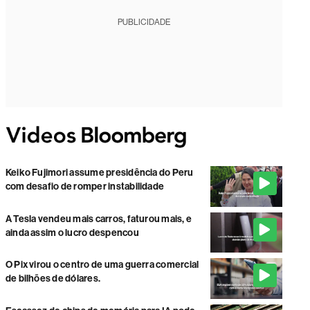
PUBLICIDADE
Keiko Fujimori assume presidência do Peru
com desafio de romper instabilidade
A Tesla vendeu mais carros, faturou mais, e
ainda assim o lucro despencou
O Pix virou o centro de uma guerra comercial
de bilhões de dólares.