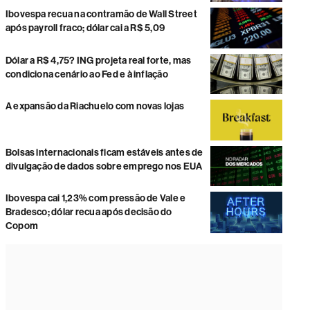
Ibovespa recua na contramão de Wall Street
após payroll fraco; dólar cai a R$ 5,09
Dólar a R$ 4,75? ING projeta real forte, mas
condiciona cenário ao Fed e à inflação
A expansão da Riachuelo com novas lojas
Bolsas internacionais ficam estáveis antes de
divulgação de dados sobre emprego nos EUA
Ibovespa cai 1,23% com pressão de Vale e
Bradesco; dólar recua após decisão do
Copom