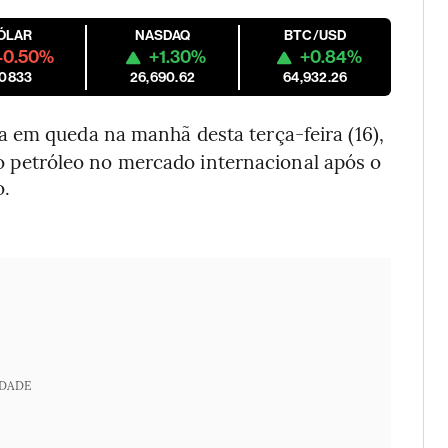
ÓLAR
NASDAQ
BTC/USD
-0.50%
+1.30%
+0.84%
.0833
26,690.62
64,932.26
a em queda na manhã desta terça-feira (16),
petróleo no mercado internacional após o
o.
IDADE