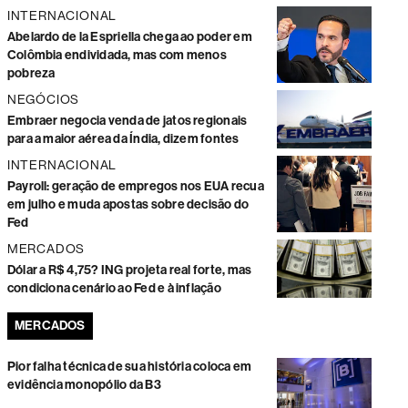
INTERNACIONAL
Abelardo de la Espriella chega ao poder em
Colômbia endividada, mas com menos
pobreza
NEGÓCIOS
Embraer negocia venda de jatos regionais
para a maior aérea da Índia, dizem fontes
INTERNACIONAL
Payroll: geração de empregos nos EUA recua
em julho e muda apostas sobre decisão do
Fed
MERCADOS
Dólar a R$ 4,75? ING projeta real forte, mas
condiciona cenário ao Fed e à inflação
MERCADOS
Pior falha técnica de sua história coloca em
evidência monopólio da B3