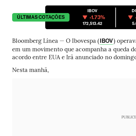
IBOV
D
-1.73%
ÚLTIMAS
COTAÇÕES
172,513.42
5
Bloomberg Línea — O
Ibovespa (
) operav
IBOV
em um movimento que acompanha a queda do 
acordo entre EUA e Irã anunciado no doming
Nesta manhã,
PUBLIC