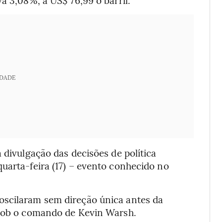
a 3,08%, a US$ 76,99 o barril.
IDADE
 divulgação das decisões de política
uarta-feira (17) – evento conhecido no
oscilaram sem direção única antes da
 sob o comando de Kevin Warsh.