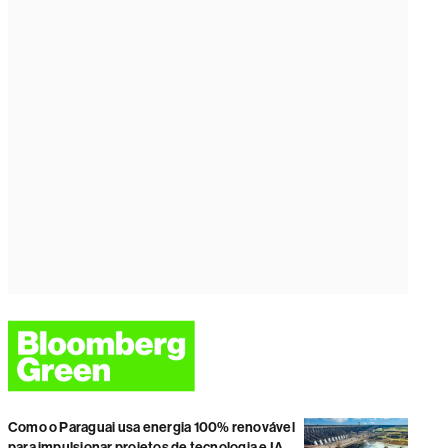
Como o Paraguai usa energia 100% renovável
para impulsionar projetos de tecnologia e IA