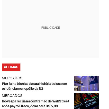
PUBLICIDADE
ÚLTIMAS
MERCADOS
Pior falha técnica de sua história coloca em
evidência monopólio da B3
MERCADOS
Ibovespa recua na contramão de Wall Street
após payroll fraco; dólar cai a R$ 5,09