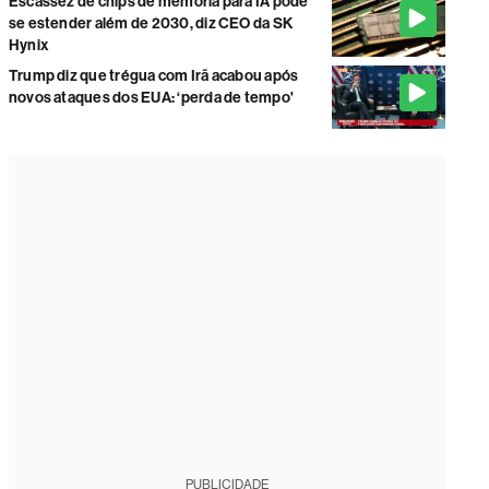
Escassez de chips de memória para IA pode
se estender além de 2030, diz CEO da SK
Hynix
Trump diz que trégua com Irã acabou após
novos ataques dos EUA: ‘perda de tempo'
PUBLICIDADE