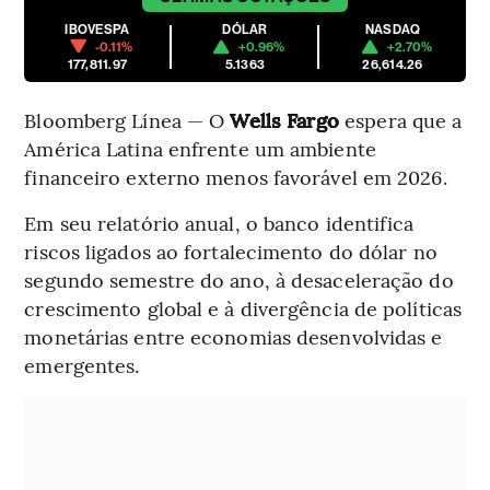
IBOVESPA
DÓLAR
NASDAQ
-0.11%
+0.96%
+2.70%
177,811.97
5.1363
26,614.26
Bloomberg Línea — O
Wells Fargo
espera que a
América Latina enfrente um ambiente
financeiro externo menos favorável em 2026.
Em seu relatório anual, o banco identifica
riscos ligados ao fortalecimento do dólar no
segundo semestre do ano, à desaceleração do
crescimento global e à divergência de políticas
monetárias entre economias desenvolvidas e
emergentes.