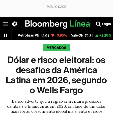
PUBLICIDADE
Login
etrobras PN
-0.95%
Vale ON
+2.28%
Itaú PN
42.64
76.34
42
MERCADOS
Dólar e risco eleitoral: os
desafios da América
Latina em 2026, segundo
o Wells Fargo
Banco adverte que a região enfrentará pressões
cambiais e financeiras em 2026, em face de um dólar
mais forte, crescimento global mais lento e riscos