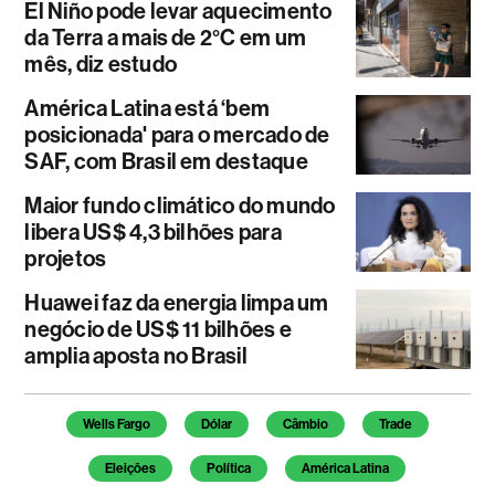
El Niño pode levar aquecimento
da Terra a mais de 2°C em um
mês, diz estudo
América Latina está ‘bem
posicionada' para o mercado de
SAF, com Brasil em destaque
Maior fundo climático do mundo
libera US$ 4,3 bilhões para
projetos
Huawei faz da energia limpa um
negócio de US$ 11 bilhões e
amplia aposta no Brasil
Temas deste artigo
Wells Fargo
Dólar
Câmbio
Trade
Eleições
Política
América Latina