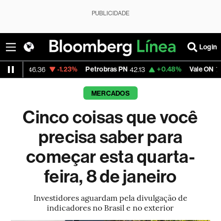
PUBLICIDADE
Login
-1.23%
Petrobras PN
+0.48%
Vale ON
-1.6
.36
42.13
75.39
MERCADOS
Cinco coisas que você
precisa saber para
começar esta quarta-
feira, 8 de janeiro
Investidores aguardam pela divulgação de
indicadores no Brasil e no exterior