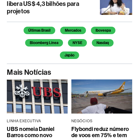
libera US$ 4,3 bilhões para
projetos
Temas deste artigo
Últimas Brasil
Mercados
Ibovespa
Bloomberg Línea
NYSE
Nasdaq
Japão
Mais Notícias
LINHA EXECUTIVA
NEGÓCIOS
UBS nomeia Daniel
Flybondi reduz número
Barros como novo
de voos em 75% e tem