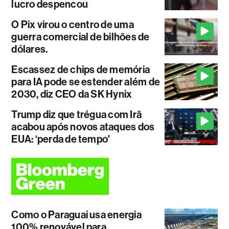
lucro despencou
O Pix virou o centro de uma
guerra comercial de bilhões de
dólares.
Escassez de chips de memória
para IA pode se estender além de
2030, diz CEO da SK Hynix
Trump diz que trégua com Irã
acabou após novos ataques dos
EUA: ‘perda de tempo'
Como o Paraguai usa energia
100% renovável para