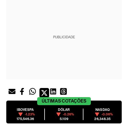
PUBLICIDADE
ÚLTIMAS
COTAÇÕES
IBOVESPA
DÓLAR
NASDAQ
-1.23%
-0.26%
-0.06%
175,546.36
5.109
26,348.35