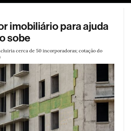
ESG
Soluções de publicidade
Bloomberg Línea
Assina
or imobiliário para ajuda
ro sobe
ncluiria cerca de 50 incorporadoras; cotação do
a