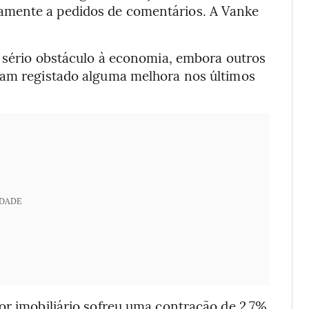
amente a pedidos de comentários. A Vanke
m sério obstáculo à economia, embora outros
ham registado alguma melhora nos últimos
IDADE
or imobiliário sofreu uma contração de 2,7%