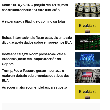
Dólar a R$ 4,75? ING projeta real forte, mas
condiciona cenário ao Fed e à inflação
A expansão da Riachuelo com novas lojas
Bolsas internacionais ficam estáveis antes de
divulgação de dados sobre emprego nos EUA
Ibovespa cai 1,23% com pressão de Vale e
Bradesco; dólar recua após decisão do
Copom
Trump, Fed e Tesouro geram incerteza e
reabrem debate sobre vendas de ativos dos
EUA
As ações mais recomendadas para agosto