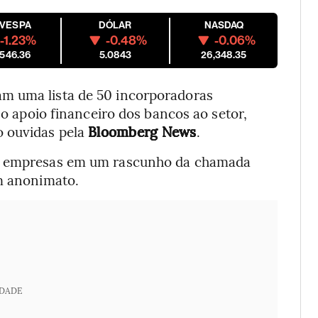
OVESPA
DÓLAR
NASDAQ
-1.23%
-0.48%
-0.06%
,546.36
5.0843
26,348.35
m uma lista de 50 incorporadoras
r o apoio financeiro dos bancos ao setor,
o ouvidas pela
Bloomberg News
.
as empresas em um rascunho da chamada
am anonimato.
IDADE