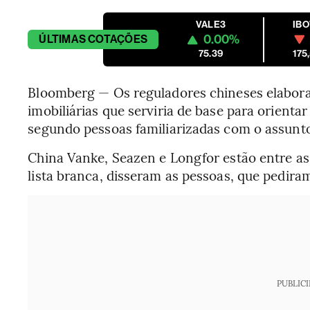
VALE3
IB
0.00%
ÚLTIMAS
COTAÇÕES
75.39
175
Bloomberg — Os reguladores chineses elabora
imobiliárias que serviria de base para orienta
segundo pessoas familiarizadas com o assunt
China Vanke, Seazen e Longfor estão entre 
lista branca, disseram as pessoas, que pedir
PUBLIC