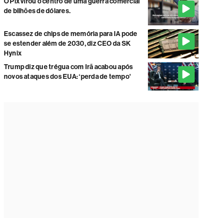
O Pix virou o centro de uma guerra comercial
de bilhões de dólares.
Escassez de chips de memória para IA pode
se estender além de 2030, diz CEO da SK
Hynix
Trump diz que trégua com Irã acabou após
novos ataques dos EUA: ‘perda de tempo'