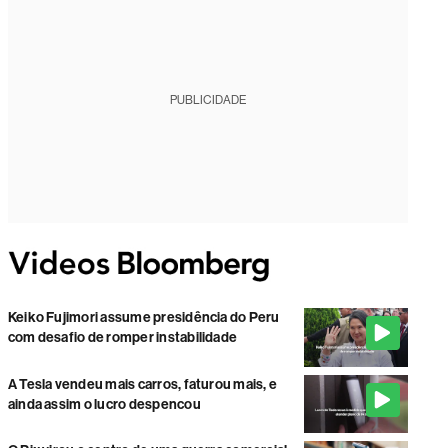
PUBLICIDADE
Keiko Fujimori assume presidência do Peru
com desafio de romper instabilidade
A Tesla vendeu mais carros, faturou mais, e
ainda assim o lucro despencou