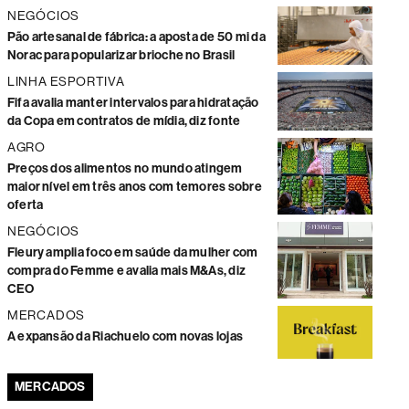
NEGÓCIOS
Pão artesanal de fábrica: a aposta de 50 mi da
Norac para popularizar brioche no Brasil
LINHA ESPORTIVA
Fifa avalia manter intervalos para hidratação
da Copa em contratos de mídia, diz fonte
AGRO
Preços dos alimentos no mundo atingem
maior nível em três anos com temores sobre
oferta
NEGÓCIOS
Fleury amplia foco em saúde da mulher com
compra do Femme e avalia mais M&As, diz
CEO
MERCADOS
A expansão da Riachuelo com novas lojas
MERCADOS