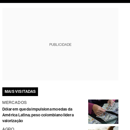
tura
PUBLICIDADE
MAIS VISITADAS
MERCADOS
Dólar em queda impulsiona moedas da
América Latina; peso colombiano lidera
valorização
AGRO