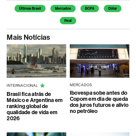
Temas deste artigo
Últimas Brasil
Mercados
BOFA
Dólar
Real
Mais Notícias
MERCADOS
INTERNACIONAL
Ibovespa sobe antes do
Brasil fica atrás de
Copom em dia de queda
México e Argentina em
dos juros futuros e alívio
ranking global de
no petróleo
qualidade de vida em
2026