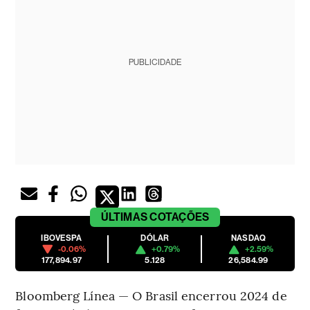
PUBLICIDADE
ÚLTIMAS
COTAÇÕES
IBOVESPA
DÓLAR
NASDAQ
-0.06%
+0.79%
+2.59%
177,894.97
5.128
26,584.99
Bloomberg Línea — O Brasil encerrou 2024 de