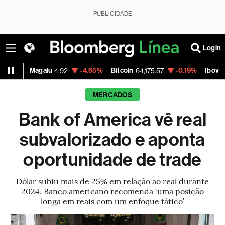
PUBLICIDADE
Login
-0.06%
Petrobras PN
-1.28%
Vale ON
+
894.97
42.50
76.31
MERCADOS
Bank of America vê real
subvalorizado e aponta
oportunidade de trade
Dólar subiu mais de 25% em relação ao real durante
2024. Banco americano recomenda ‘uma posição
longa em reais com um enfoque tático’