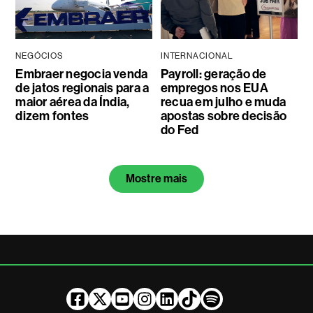
NEGÓCIOS
INTERNACIONAL
Embraer negocia venda
Payroll: geração de
de jatos regionais para a
empregos nos EUA
maior aérea da Índia,
recua em julho e muda
dizem fontes
apostas sobre decisão
do Fed
Mostre mais