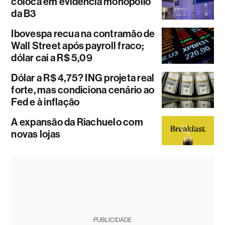
coloca em evidência monopólio
da B3
Ibovespa recua na contramão de
Wall Street após payroll fraco;
dólar cai a R$ 5,09
Dólar a R$ 4,75? ING projeta real
forte, mas condiciona cenário ao
Fed e à inflação
A expansão da Riachuelo com
novas lojas
PUBLICIDADE