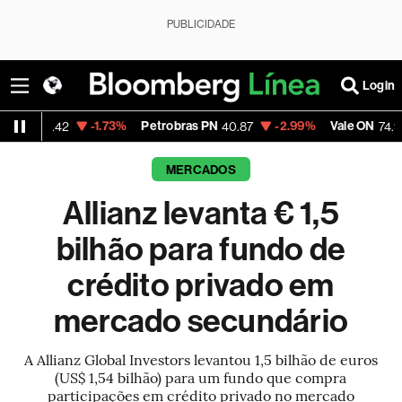
PUBLICIDADE
Login
-1.73%
Petrobras PN
-2.99%
Vale ON
-0
3.42
40.87
74.97
MERCADOS
Allianz levanta € 1,5
bilhão para fundo de
crédito privado em
mercado secundário
A Allianz Global Investors levantou 1,5 bilhão de euros
(US$ 1,54 bilhão) para um fundo que compra
participações em crédito privado no mercado