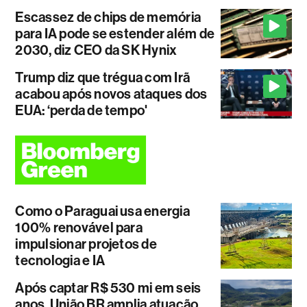
Escassez de chips de memória
para IA pode se estender além de
2030, diz CEO da SK Hynix
Trump diz que trégua com Irã
acabou após novos ataques dos
EUA: ‘perda de tempo'
Como o Paraguai usa energia
100% renovável para
impulsionar projetos de
tecnologia e IA
Após captar R$ 530 mi em seis
anos, União BR amplia atuação