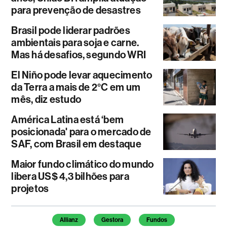
para prevenção de desastres
Brasil pode liderar padrões
ambientais para soja e carne.
Mas há desafios, segundo WRI
El Niño pode levar aquecimento
da Terra a mais de 2°C em um
mês, diz estudo
América Latina está ‘bem
posicionada' para o mercado de
SAF, com Brasil em destaque
Maior fundo climático do mundo
libera US$ 4,3 bilhões para
projetos
Temas deste artigo
Allianz
Gestora
Fundos