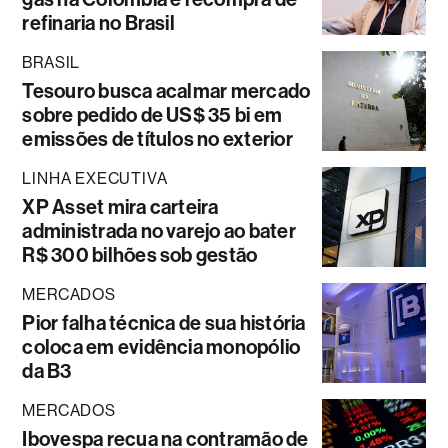
refinaria no Brasil
BRASIL
Tesouro busca acalmar mercado
sobre pedido de US$ 35 bi em
emissões de títulos no exterior
LINHA EXECUTIVA
XP Asset mira carteira
administrada no varejo ao bater
R$ 300 bilhões sob gestão
MERCADOS
Pior falha técnica de sua história
coloca em evidência monopólio
da B3
MERCADOS
Ibovespa recua na contramão de