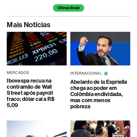
Últimas Brasil
Mais Notícias
MERCADOS
INTERNACIONAL
Ibovespa recua na
Abelardo de la Espriella
contramão de Wall
chega ao poder em
Street após payroll
Colômbia endividada,
fraco; dólar cai a R$
mas com menos
5,09
pobreza