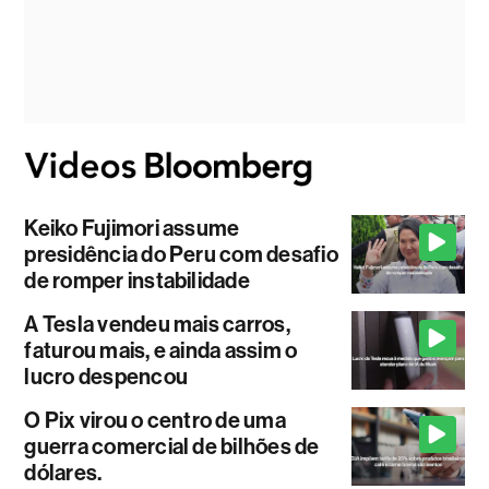
Keiko Fujimori assume
presidência do Peru com desafio
de romper instabilidade
A Tesla vendeu mais carros,
faturou mais, e ainda assim o
lucro despencou
O Pix virou o centro de uma
guerra comercial de bilhões de
dólares.