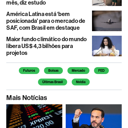
mês, diz estudo
América Latina está ‘bem
posicionada' para o mercado de
SAF, com Brasil em destaque
Maior fundo climático do mundo
libera US$ 4,3 bilhões para
projetos
Temas deste artigo
Futuros
Bolsas
Mercado
FED
Últimas Brasil
Nvidia
Mais Notícias