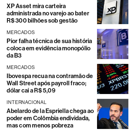
XP Asset mira carteira
administrada no varejo ao bater
R$ 300 bilhões sob gestão
MERCADOS
Pior falha técnica de sua história
coloca em evidência monopólio
da B3
MERCADOS
Ibovespa recua na contramão de
Wall Street após payroll fraco;
dólar cai a R$ 5,09
INTERNACIONAL
Abelardo de la Espriella chega ao
poder em Colômbia endividada,
mas com menos pobreza