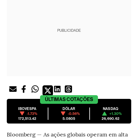
PUBLICIDADE
ÚLTIMAS
COTAÇÕES
IBOVESPA
DÓLAR
NASDAQ
-1.73%
-0.56%
+1.30%
172,513.42
5.0805
26,690.62
Bloomberg — As ações globais operam em alta