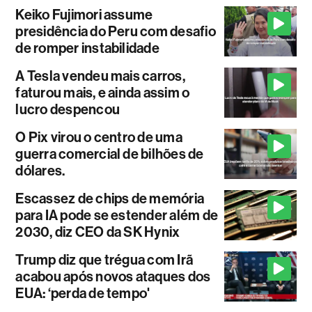
Keiko Fujimori assume
presidência do Peru com desafio
de romper instabilidade
A Tesla vendeu mais carros,
faturou mais, e ainda assim o
lucro despencou
O Pix virou o centro de uma
guerra comercial de bilhões de
dólares.
Escassez de chips de memória
para IA pode se estender além de
2030, diz CEO da SK Hynix
Trump diz que trégua com Irã
acabou após novos ataques dos
EUA: ‘perda de tempo'