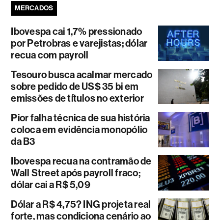
MERCADOS
Ibovespa cai 1,7% pressionado
por Petrobras e varejistas; dólar
recua com payroll
Tesouro busca acalmar mercado
sobre pedido de US$ 35 bi em
emissões de títulos no exterior
Pior falha técnica de sua história
coloca em evidência monopólio
da B3
Ibovespa recua na contramão de
Wall Street após payroll fraco;
dólar cai a R$ 5,09
Dólar a R$ 4,75? ING projeta real
forte, mas condiciona cenário ao