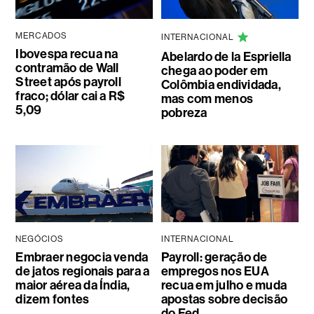
MERCADOS
INTERNACIONAL
Ibovespa recua na
Abelardo de la Espriella
contramão de Wall
chega ao poder em
Street após payroll
Colômbia endividada,
fraco; dólar cai a R$
mas com menos
5,09
pobreza
NEGÓCIOS
INTERNACIONAL
Embraer negocia venda
Payroll: geração de
de jatos regionais para a
empregos nos EUA
maior aérea da Índia,
recua em julho e muda
dizem fontes
apostas sobre decisão
do Fed