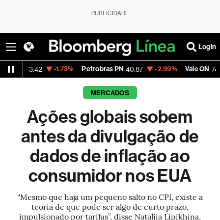
PUBLICIDADE
Login
-1.73%
Petrobras PN
-2.99%
Vale ON
-0.5
42
40.87
74.97
MERCADOS
Ações globais sobem
antes da divulgação de
dados de inflação ao
consumidor nos EUA
“Mesmo que haja um pequeno salto no CPI, existe a
teoria de que pode ser algo de curto prazo,
impulsionado por tarifas”, disse Nataliia Lipikhina,