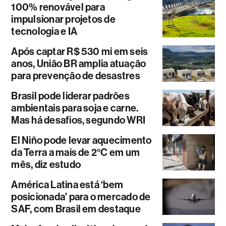
100% renovável para
impulsionar projetos de
tecnologia e IA
Após captar R$ 530 mi em seis
anos, União BR amplia atuação
para prevenção de desastres
Brasil pode liderar padrões
ambientais para soja e carne.
Mas há desafios, segundo WRI
El Niño pode levar aquecimento
da Terra a mais de 2°C em um
mês, diz estudo
América Latina está ‘bem
posicionada' para o mercado de
SAF, com Brasil em destaque