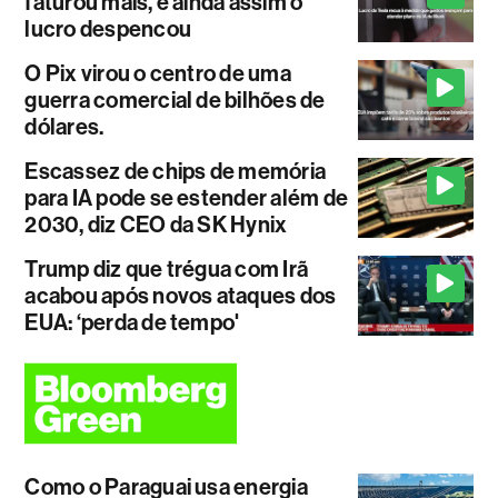
faturou mais, e ainda assim o
lucro despencou
O Pix virou o centro de uma
guerra comercial de bilhões de
dólares.
Escassez de chips de memória
para IA pode se estender além de
2030, diz CEO da SK Hynix
Trump diz que trégua com Irã
acabou após novos ataques dos
EUA: ‘perda de tempo'
Como o Paraguai usa energia