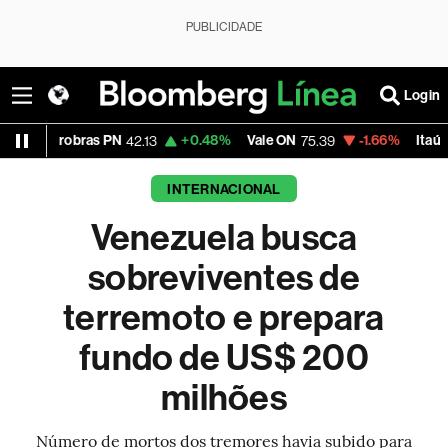
PUBLICIDADE
Login
ras PN
+0.48%
Vale ON
-1.66%
Itaú PN
-
42.13
75.39
41.83
INTERNACIONAL
Venezuela busca
sobreviventes de
terremoto e prepara
fundo de US$ 200
milhões
Número de mortos dos tremores havia subido para