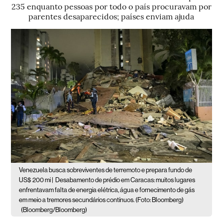
235 enquanto pessoas por todo o país procuravam por
parentes desaparecidos; países enviam ajuda
Venezuela busca sobreviventes de terremoto e prepara fundo de
US$ 200 mi |
Desabamento de prédio em Caracas: muitos lugares
enfrentavam falta de energia elétrica, água e fornecimento de gás
em meio a tremores secundários contínuos. (Foto: Bloomberg)
(Bloomberg/Bloomberg)