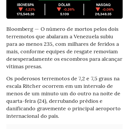
IBOVESPA
DÓLAR
NASDAQ
-1.23%
-0.26%
-0.06%
175,546.36
5.109
26,348.35
Bloomberg — O número de mortos pelos dois
terremotos que abalaram a Venezuela subiu
para ao menos 235, com milhares de feridos a
mais, conforme equipes de resgate removiam
desesperadamente os escombros para alcançar
vítimas presas.
Os poderosos terremotos de 7,2 e 7,5 graus na
escala Ritcher ocorrem em um intervalo de
menos de um minuto um do outro na noite de
quarta-feira (24), derrubando prédios e
danificando gravemente o principal aeroporto
internacional do país.