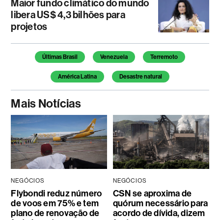
Maior fundo climático do mundo
libera US$ 4,3 bilhões para
projetos
Temas deste artigo
Últimas Brasil
Venezuela
Terremoto
América Latina
Desastre natural
Mais Notícias
NEGÓCIOS
NEGÓCIOS
Flybondi reduz número
CSN se aproxima de
de voos em 75% e tem
quórum necessário para
plano de renovação de
acordo de dívida, dizem