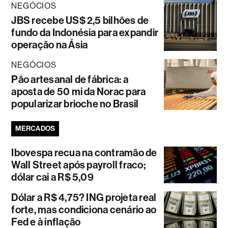
NEGÓCIOS
JBS recebe US$ 2,5 bilhões de
fundo da Indonésia para expandir
operação na Ásia
NEGÓCIOS
Pão artesanal de fábrica: a
aposta de 50 mi da Norac para
popularizar brioche no Brasil
MERCADOS
Ibovespa recua na contramão de
Wall Street após payroll fraco;
dólar cai a R$ 5,09
Dólar a R$ 4,75? ING projeta real
forte, mas condiciona cenário ao
Fed e à inflação