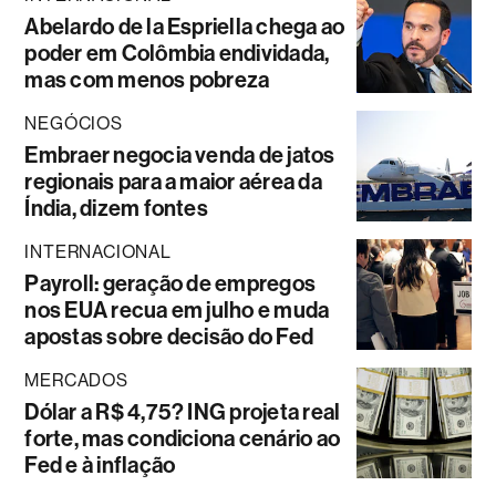
Abelardo de la Espriella chega ao
poder em Colômbia endividada,
mas com menos pobreza
NEGÓCIOS
Embraer negocia venda de jatos
regionais para a maior aérea da
Índia, dizem fontes
INTERNACIONAL
Payroll: geração de empregos
nos EUA recua em julho e muda
apostas sobre decisão do Fed
MERCADOS
Dólar a R$ 4,75? ING projeta real
forte, mas condiciona cenário ao
Fed e à inflação