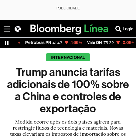
PUBLICIDADE
Login
Petrobras PN
-1.66%
Vale ON
-0.09%
Itaú PN
41.43
75.32
41.
INTERNACIONAL
Trump anuncia tarifas
adicionais de 100% sobre
a China e controles de
exportação
Medida ocorre após os dois países agirem para
restringir fluxos de tecnologia e materiais. Novas
taxas elevariam os impostos de importação sobre os