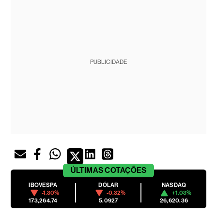
PUBLICIDADE
ÚLTIMAS
COTAÇÕES
IBOVESPA
DÓLAR
NASDAQ
-1.30%
-0.32%
+1.03%
173,264.74
5.0927
26,620.36