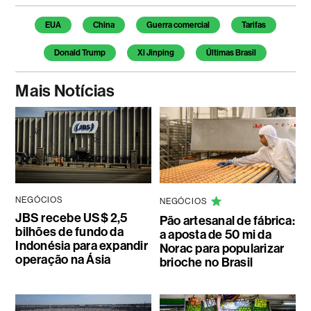
Temas deste artigo
EUA
China
Guerra comercial
Tarifas
Donald Trump
Xi Jinping
Últimas Brasil
Mais Notícias
NEGÓCIOS
NEGÓCIOS
JBS recebe US$ 2,5
Pão artesanal de fábrica:
bilhões de fundo da
a aposta de 50 mi da
Indonésia para expandir
Norac para popularizar
operação na Ásia
brioche no Brasil