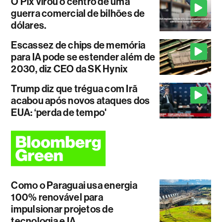
O Pix virou o centro de uma
guerra comercial de bilhões de
dólares.
Escassez de chips de memória
para IA pode se estender além de
2030, diz CEO da SK Hynix
Trump diz que trégua com Irã
acabou após novos ataques dos
EUA: ‘perda de tempo'
Como o Paraguai usa energia
100% renovável para
impulsionar projetos de
tecnologia e IA