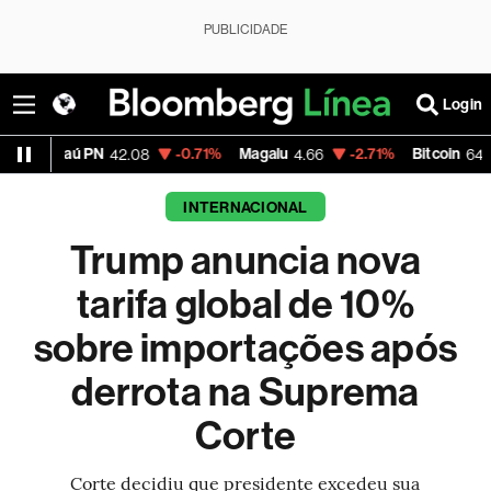
PUBLICIDADE
Login
 PN
-0.71%
Magalu
-2.71%
Bitcoin
-0
42.08
4.66
64,335.01
INTERNACIONAL
Trump anuncia nova
tarifa global de 10%
sobre importações após
derrota na Suprema
Corte
Corte decidiu que presidente excedeu sua