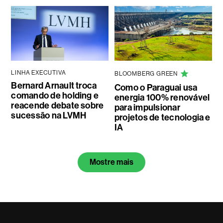
LINHA EXECUTIVA
BLOOMBERG GREEN
Bernard Arnault troca
Como o Paraguai usa
comando de holding e
energia 100% renovável
reacende debate sobre
para impulsionar
sucessão na LVMH
projetos de tecnologia e
IA
Mostre mais