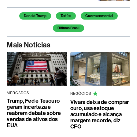
Temas deste artigo
Donald Trump
Tarifas
Guerra comercial
Últimas Brasil
Mais Notícias
MERCADOS
NEGÓCIOS
Trump, Fed e Tesouro
Vivara deixa de comprar
geram incerteza e
ouro, usa estoque
reabrem debate sobre
acumulado e alcança
vendas de ativos dos
margem recorde, diz
EUA
CFO