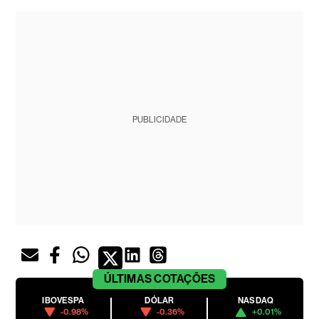
PUBLICIDADE
ÚLTIMAS
COTAÇÕES
IBOVESPA
DÓLAR
NASDAQ
-0.98%
-0.36%
+0.01%