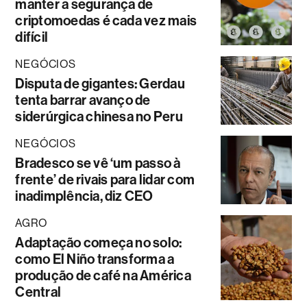
manter a segurança de
criptomoedas é cada vez mais
difícil
NEGÓCIOS
Disputa de gigantes: Gerdau
tenta barrar avanço de
siderúrgica chinesa no Peru
NEGÓCIOS
Bradesco se vê ‘um passo à
frente’ de rivais para lidar com
inadimplência, diz CEO
AGRO
Adaptação começa no solo:
como El Niño transforma a
produção de café na América
Central