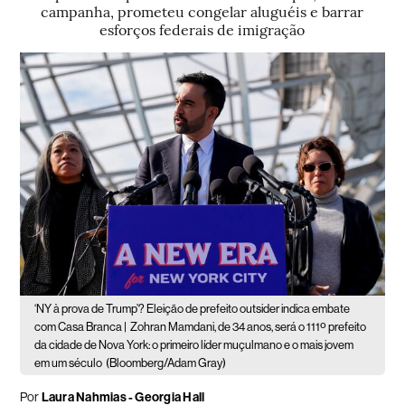
campanha, prometeu congelar aluguéis e barrar
esforços federais de imigração
‘NY à prova de Trump’? Eleição de prefeito outsider indica embate
com Casa Branca |
Zohran Mamdani, de 34 anos, será o 111º prefeito
da cidade de Nova York: o primeiro líder muçulmano e o mais jovem
em um século
(Bloomberg/Adam Gray)
Por
Laura Nahmias - Georgia Hall