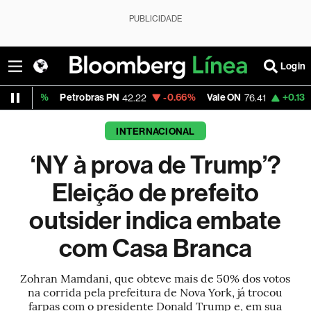
PUBLICIDADE
Login
Petrobras PN
-0.66%
Vale ON
+0.13%
Itaú PN
42.22
76.41
4
INTERNACIONAL
‘NY à prova de Trump’?
Eleição de prefeito
outsider indica embate
com Casa Branca
Zohran Mamdani, que obteve mais de 50% dos votos
na corrida pela prefeitura de Nova York, já trocou
farpas com o presidente Donald Trump e, em sua