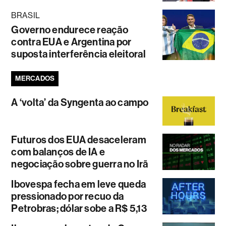
BRASIL
Governo endurece reação
contra EUA e Argentina por
suposta interferência eleitoral
MERCADOS
A ‘volta’ da Syngenta ao campo
Futuros dos EUA desaceleram
com balanços de IA e
negociação sobre guerra no Irã
Ibovespa fecha em leve queda
pressionado por recuo da
Petrobras; dólar sobe a R$ 5,13