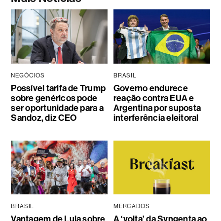
NEGÓCIOS
BRASIL
Possível tarifa de Trump
Governo endurece
sobre genéricos pode
reação contra EUA e
ser oportunidade para a
Argentina por suposta
Sandoz, diz CEO
interferência eleitoral
BRASIL
MERCADOS
Vantagem de Lula sobre
A ‘volta’ da Syngenta ao