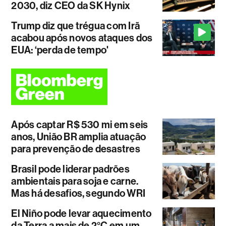
2030, diz CEO da SK Hynix
Trump diz que trégua com Irã
acabou após novos ataques dos
EUA: ‘perda de tempo'
Após captar R$ 530 mi em seis
anos, União BR amplia atuação
para prevenção de desastres
Brasil pode liderar padrões
ambientais para soja e carne.
Mas há desafios, segundo WRI
El Niño pode levar aquecimento
da Terra a mais de 2°C em um