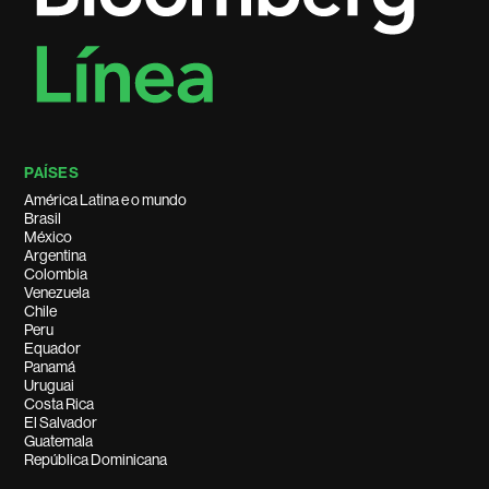
PAÍSES
América Latina e o mundo
Brasil
México
Argentina
Colombia
Venezuela
Chile
Peru
Equador
Panamá
Uruguai
Costa Rica
El Salvador
Guatemala
República Dominicana