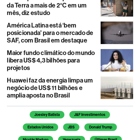
da Terra a mais de 2°C em um
mês, diz estudo
América Latina está ‘bem
posicionada' para o mercado de
SAF, com Brasil em destaque
Maior fundo climático do mundo
libera US$ 4,3 bilhões para
projetos
Huawei faz da energia limpa um
negócio de US$ 11 bilhões e
amplia aposta no Brasil
Temas deste artigo
Joesley Batista
J&F Investimentos
Estados Unidos
JBS
Donald Trump
Nicolás Maduro
Venezuela
Últimas Brasil