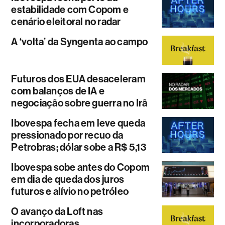
estabilidade com Copom e
cenário eleitoral no radar
A ‘volta’ da Syngenta ao campo
Futuros dos EUA desaceleram
com balanços de IA e
negociação sobre guerra no Irã
Ibovespa fecha em leve queda
pressionado por recuo da
Petrobras; dólar sobe a R$ 5,13
Ibovespa sobe antes do Copom
em dia de queda dos juros
futuros e alívio no petróleo
O avanço da Loft nas
incorporadoras