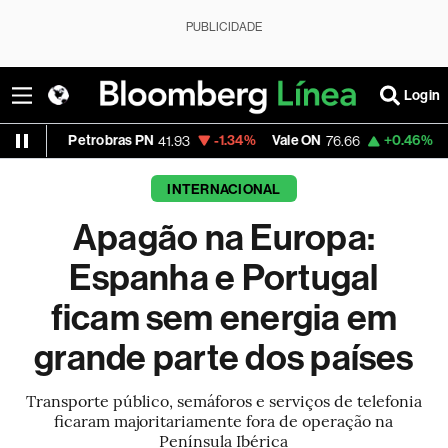
PUBLICIDADE
Login
Petrobras PN
-1.34%
Vale ON
+0.46%
Itaú PN
41.93
76.66
4
INTERNACIONAL
Apagão na Europa:
Espanha e Portugal
ficam sem energia em
grande parte dos países
Transporte público, semáforos e serviços de telefonia
ficaram majoritariamente fora de operação na
Península Ibérica