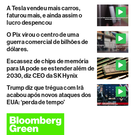
A Tesla vendeu mais carros,
faturou mais, e ainda assim o
lucro despencou
O Pix virou o centro de uma
guerra comercial de bilhões de
dólares.
Escassez de chips de memória
para IA pode se estender além de
2030, diz CEO da SK Hynix
Trump diz que trégua com Irã
acabou após novos ataques dos
EUA: ‘perda de tempo'