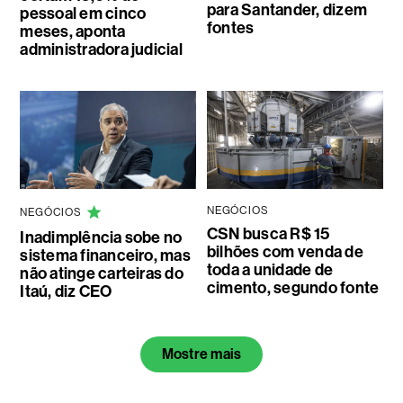
para Santander, dizem
pessoal em cinco
fontes
meses, aponta
administradora judicial
NEGÓCIOS
NEGÓCIOS
CSN busca R$ 15
Inadimplência sobe no
bilhões com venda de
sistema financeiro, mas
toda a unidade de
não atinge carteiras do
cimento, segundo fonte
Itaú, diz CEO
Mostre mais