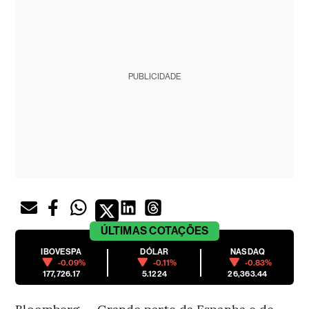
PUBLICIDADE
ÚLTIMAS
COTAÇÕES
IBOVESPA
DÓLAR
NASDAQ
-0.09%
-0.11%
-0.83%
177,726.17
5.1224
26,363.44
Bloomberg — Grande parte da Espanha e de