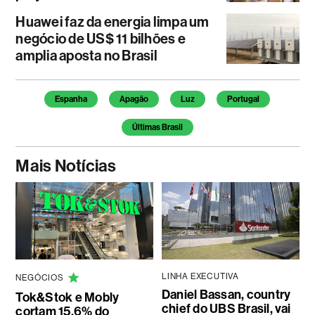
Huawei faz da energia limpa um
negócio de US$ 11 bilhões e
amplia aposta no Brasil
Temas deste artigo
Espanha
Apagão
Luz
Portugal
Últimas Brasil
Mais Notícias
LINHA EXECUTIVA
NEGÓCIOS
Daniel Bassan, country
Tok&Stok e Mobly
chief do UBS Brasil, vai
cortam 15,6% do