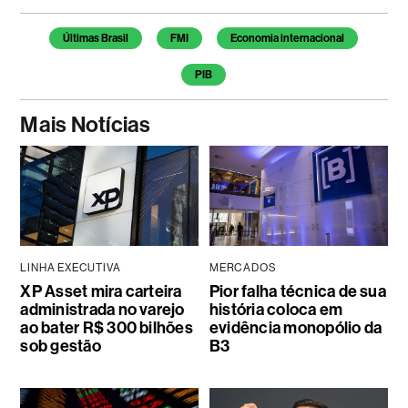
Temas deste artigo
Últimas Brasil
FMI
Economia internacional
PIB
Mais Notícias
LINHA EXECUTIVA
MERCADOS
XP Asset mira carteira
Pior falha técnica de sua
administrada no varejo
história coloca em
ao bater R$ 300 bilhões
evidência monopólio da
sob gestão
B3