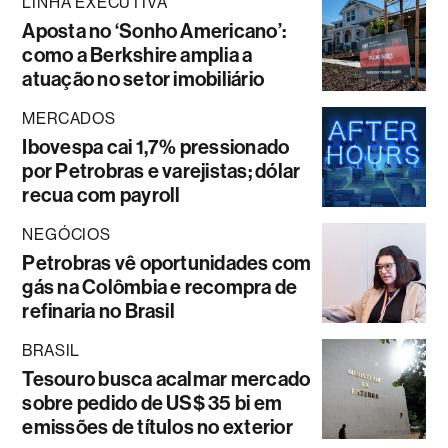
LINHA EXECUTIVA
Aposta no ‘Sonho Americano’:
como a Berkshire amplia a
atuação no setor imobiliário
MERCADOS
Ibovespa cai 1,7% pressionado
por Petrobras e varejistas; dólar
recua com payroll
NEGÓCIOS
Petrobras vê oportunidades com
gás na Colômbia e recompra de
refinaria no Brasil
BRASIL
Tesouro busca acalmar mercado
sobre pedido de US$ 35 bi em
emissões de títulos no exterior