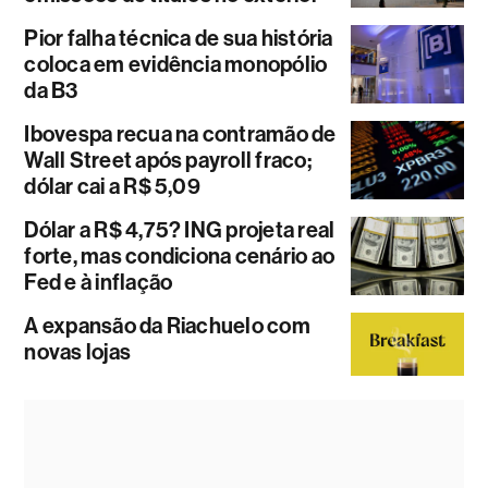
Pior falha técnica de sua história
coloca em evidência monopólio
da B3
Ibovespa recua na contramão de
Wall Street após payroll fraco;
dólar cai a R$ 5,09
Dólar a R$ 4,75? ING projeta real
forte, mas condiciona cenário ao
Fed e à inflação
A expansão da Riachuelo com
novas lojas