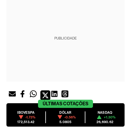
PUBLICIDADE
ÚLTIMAS
COTAÇÕES
IBOVESPA
DÓLAR
NASDAQ
-1.73%
-0.56%
+1.30%
172,513.42
5.0805
26,690.62