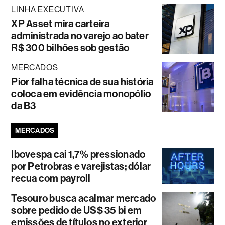
LINHA EXECUTIVA
XP Asset mira carteira
administrada no varejo ao bater
R$ 300 bilhões sob gestão
MERCADOS
Pior falha técnica de sua história
coloca em evidência monopólio
da B3
MERCADOS
Ibovespa cai 1,7% pressionado
por Petrobras e varejistas; dólar
recua com payroll
Tesouro busca acalmar mercado
sobre pedido de US$ 35 bi em
emissões de títulos no exterior