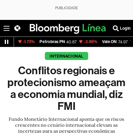
PUBLICIDADE
Login
-1.73%
Petrobras PN
-2.99%
Vale ON
-0.56%
I
40.87
74.97
INTERNACIONAL
Conflitos regionais e
protecionismo ameaçam
a economia mundial, diz
FMI
Fundo Monetário Internacional aponta que os riscos
crescentes no cenário internacional elevam as
incertezas para as perspectivas econômicas