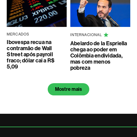
MERCADOS
INTERNACIONAL
Ibovespa recua na
Abelardo de la Espriella
contramão de Wall
chega ao poder em
Street após payroll
Colômbia endividada,
fraco; dólar cai a R$
mas com menos
5,09
pobreza
Mostre mais