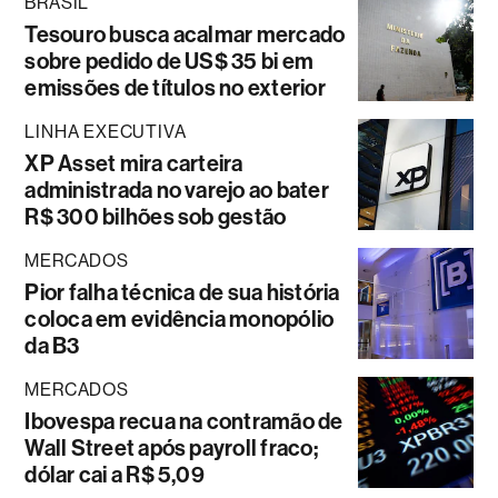
BRASIL
Tesouro busca acalmar mercado
sobre pedido de US$ 35 bi em
emissões de títulos no exterior
LINHA EXECUTIVA
XP Asset mira carteira
administrada no varejo ao bater
R$ 300 bilhões sob gestão
MERCADOS
Pior falha técnica de sua história
coloca em evidência monopólio
da B3
MERCADOS
Ibovespa recua na contramão de
Wall Street após payroll fraco;
dólar cai a R$ 5,09