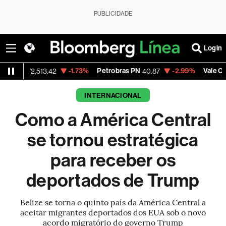
PUBLICIDADE
Login
-1.73%
Petrobras PN
-2.99%
Vale ON
72,513.42
40.87
74.97
INTERNACIONAL
Como a América Central
se tornou estratégica
para receber os
deportados de Trump
Belize se torna o quinto país da América Central a
aceitar migrantes deportados dos EUA sob o novo
acordo migratório do governo Trump