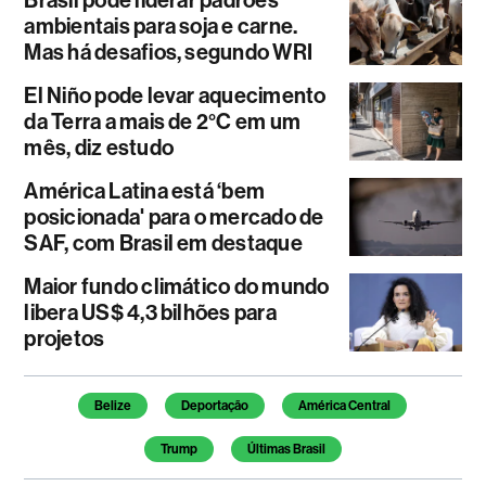
Brasil pode liderar padrões
ambientais para soja e carne.
Mas há desafios, segundo WRI
El Niño pode levar aquecimento
da Terra a mais de 2°C em um
mês, diz estudo
América Latina está ‘bem
posicionada' para o mercado de
SAF, com Brasil em destaque
Maior fundo climático do mundo
libera US$ 4,3 bilhões para
projetos
Temas deste artigo
Belize
Deportação
América Central
Trump
Últimas Brasil