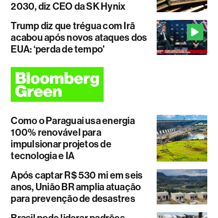
2030, diz CEO da SK Hynix
Trump diz que trégua com Irã
acabou após novos ataques dos
EUA: ‘perda de tempo'
Como o Paraguai usa energia
100% renovável para
impulsionar projetos de
tecnologia e IA
Após captar R$ 530 mi em seis
anos, União BR amplia atuação
para prevenção de desastres