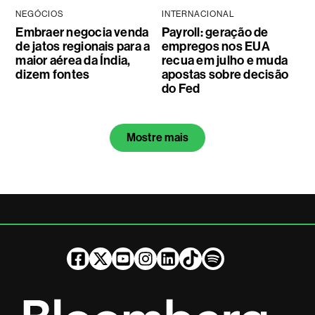
NEGÓCIOS
INTERNACIONAL
Embraer negocia venda
Payroll: geração de
de jatos regionais para a
empregos nos EUA
maior aérea da Índia,
recua em julho e muda
dizem fontes
apostas sobre decisão
do Fed
Mostre mais