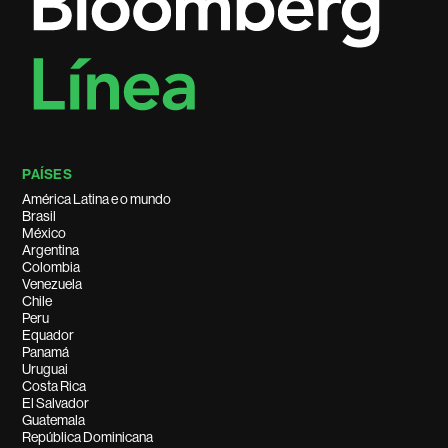
PAÍSES
América Latina e o mundo
Brasil
México
Argentina
Colombia
Venezuela
Chile
Peru
Equador
Panamá
Uruguai
Costa Rica
El Salvador
Guatemala
República Dominicana