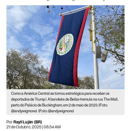
Como a América Central se tornou estratégica para receber os
deportados de Trump |
A bandeira de Belize tremula na rua The Mall,
perto do Palácio de Buckingham, em 2 de maio de 2023. (Foto:
@andywigmore)
(Foto: @andywigmore)
Por
Raylí Luján (BR)
21 de Outubro, 2025 | 08:54 AM