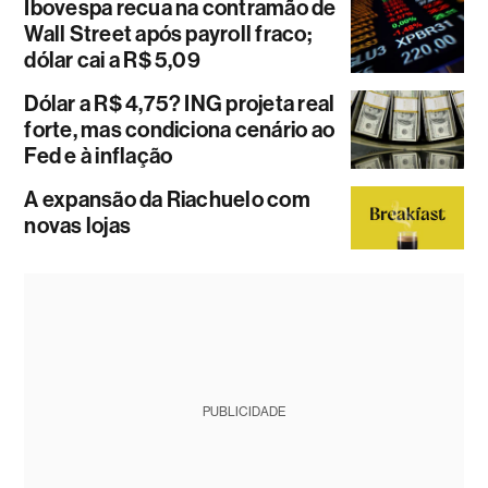
Ibovespa recua na contramão de
Wall Street após payroll fraco;
dólar cai a R$ 5,09
Dólar a R$ 4,75? ING projeta real
forte, mas condiciona cenário ao
Fed e à inflação
A expansão da Riachuelo com
novas lojas
PUBLICIDADE