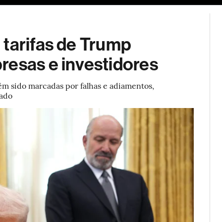
ESG
Soluções de publicidade
Bloomberg Línea
Assina
 tarifas de Trump
resas e investidores
têm sido marcadas por falhas e adiamentos,
cado