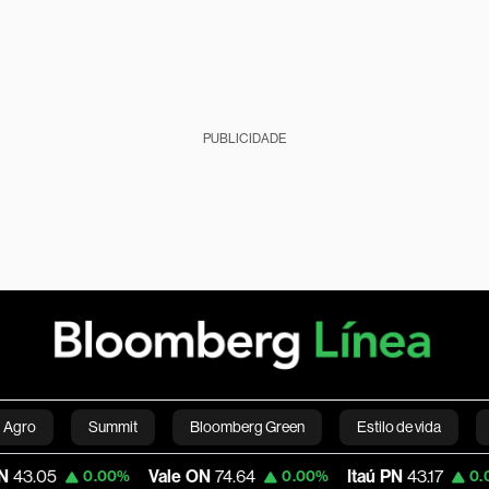
PUBLICIDADE
Agro
Summit
Bloomberg Green
Estilo de vida
Vale ON
74.64
Itaú PN
43.17
M
0.00%
0.00%
0.00%
nanças pessoais
Viagens
Internacional
Brasil
S