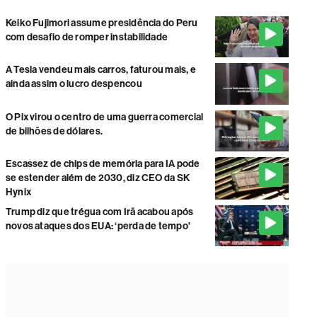
Keiko Fujimori assume presidência do Peru
com desafio de romper instabilidade
A Tesla vendeu mais carros, faturou mais, e
ainda assim o lucro despencou
O Pix virou o centro de uma guerra comercial
de bilhões de dólares.
Escassez de chips de memória para IA pode
se estender além de 2030, diz CEO da SK
Hynix
Trump diz que trégua com Irã acabou após
novos ataques dos EUA: ‘perda de tempo'