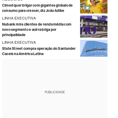
Cimed quer brigar com gigantes globais de
consumo para crescer, diz João Adibe
LINHA EXECUTIVA
Nubank mira clientes de renda média com
novo segmento e acirra briga por
principalidade
LINHA EXECUTIVA
State Street compra operação do Santander
Caceis na América Latina
PUBLICIDADE