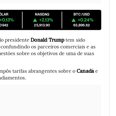
ÓLAR
NASDAQ
BTC/USD
+0.13%
+2.13%
+0.24%
.0942
25,913.90
63,896.62
do presidente
Donald Trump
tem sido
confundindo os parceiros comerciais e as
estões sobre os objetivos de uma de suas
mpôs tarifas abrangentes sobre o
Canadá
e
 adiamentos.