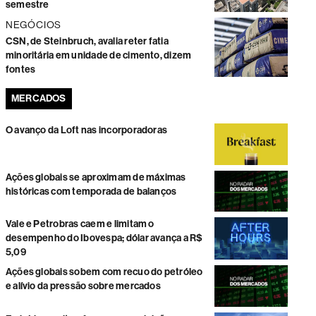
semestre
NEGÓCIOS
CSN, de Steinbruch, avalia reter fatia
minoritária em unidade de cimento, dizem
fontes
MERCADOS
O avanço da Loft nas incorporadoras
Ações globais se aproximam de máximas
históricas com temporada de balanços
Vale e Petrobras caem e limitam o
desempenho do Ibovespa; dólar avança a R$
5,09
Ações globais sobem com recuo do petróleo
e alívio da pressão sobre mercados