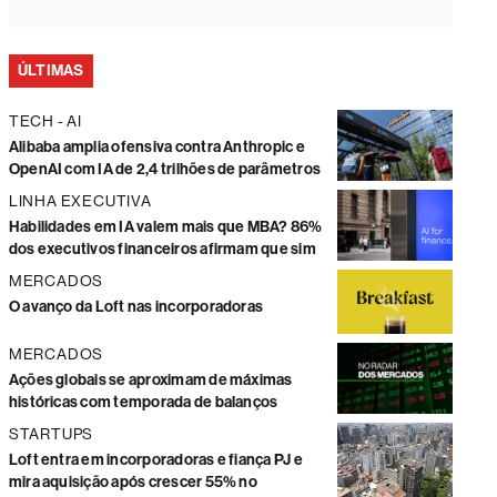
ÚLTIMAS
TECH - AI
Alibaba amplia ofensiva contra Anthropic e
OpenAI com IA de 2,4 trilhões de parâmetros
LINHA EXECUTIVA
Habilidades em IA valem mais que MBA? 86%
dos executivos financeiros afirmam que sim
MERCADOS
O avanço da Loft nas incorporadoras
MERCADOS
Ações globais se aproximam de máximas
históricas com temporada de balanços
STARTUPS
Loft entra em incorporadoras e fiança PJ e
mira aquisição após crescer 55% no