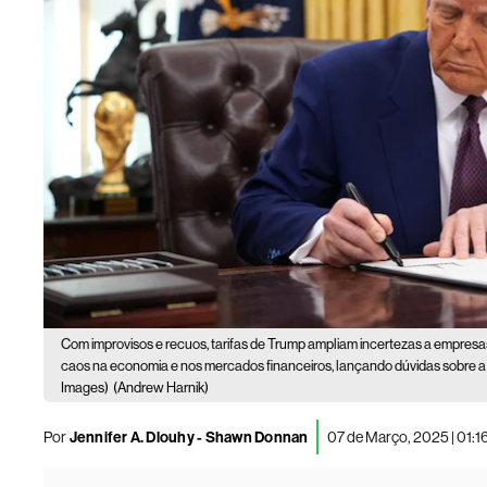
Com improvisos e recuos, tarifas de Trump ampliam incertezas a empresas 
caos na economia e nos mercados financeiros, lançando dúvidas sobre a
Images)
(Andrew Harnik)
Por
Jennifer A. Dlouhy - Shawn Donnan
07 de Março, 2025 | 01: