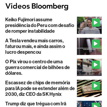
Keiko Fujimori assume
presidência do Peru com desafio
de romper instabilidade
A Tesla vendeu mais carros,
faturou mais, e ainda assim o
lucro despencou
O Pix virou o centro de uma
guerra comercial de bilhões de
dólares.
Escassez de chips de memória
para IA pode se estender além de
2030, diz CEO da SK Hynix
Trump diz que trégua com Irã