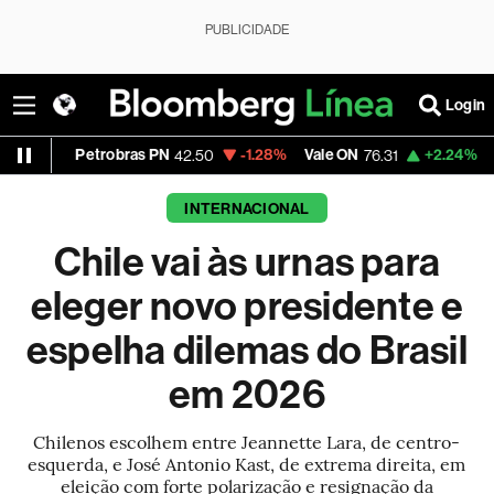
PUBLICIDADE
Login
robras PN
-1.28%
Vale ON
+2.24%
Itaú PN
42.50
76.31
42.10
INTERNACIONAL
Chile vai às urnas para
eleger novo presidente e
espelha dilemas do Brasil
em 2026
Chilenos escolhem entre Jeannette Lara, de centro-
esquerda, e José Antonio Kast, de extrema direita, em
eleição com forte polarização e resignação da