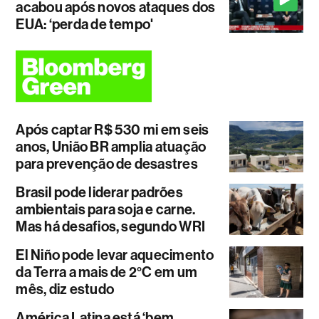
acabou após novos ataques dos
EUA: ‘perda de tempo'
Após captar R$ 530 mi em seis
anos, União BR amplia atuação
para prevenção de desastres
Brasil pode liderar padrões
ambientais para soja e carne.
Mas há desafios, segundo WRI
El Niño pode levar aquecimento
da Terra a mais de 2°C em um
mês, diz estudo
América Latina está ‘bem