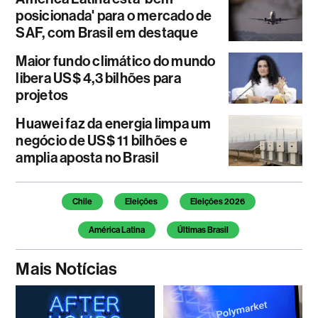
posicionada' para o mercado de
SAF, com Brasil em destaque
Maior fundo climático do mundo
libera US$ 4,3 bilhões para
projetos
Huawei faz da energia limpa um
negócio de US$ 11 bilhões e
amplia aposta no Brasil
Temas deste artigo
Chile
Eleições
Eleições 2026
América Latina
Últimas Brasil
Mais Notícias