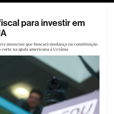
ESG
Soluções de publicidade
Bloomberg Línea
Assina
scal para investir em
UA
Merz anunciou que buscará mudança na constituição
o corte na ajuda americana à Ucrânia