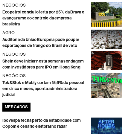
NEGÓCIOS
Ecopetrol conclui oferta por 25% da Brava e
avança rumo ao controle da empresa
brasileira
AGRO
Auditoria da União Europeia pode poupar
exportações de frango do Brasil de veto
NEGÓCIOS
Shein deve iniciar nesta semana sondagem
com investidores para IPO em Hong Kong
NEGÓCIOS
Tok&Stok e Mobly cortam 15,6% do pessoal
em cinco meses, aponta administradora
judicial
MERCADOS
Ibovespa fecha perto da estabilidade com
Copom e cenário eleitoral no radar