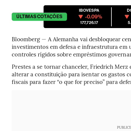
IBOVESPA
D
-0.09%
ÚLTIMAS
COTAÇÕES
177,726.17
5
Bloomberg — A Alemanha vai desbloquear cent
investimentos em defesa e infraestrutura em
controles rígidos sobre empréstimos governa
Prestes a se tornar chanceler, Friedrich Merz d
alterar a constituição para isentar os gastos 
fiscais para fazer “o que for preciso” para defe
PUBLIC