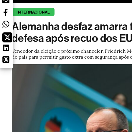
INTERNACIONAL
Alemanha desfaz amarra fi
defesa após recuo dos E
Vencedor da eleição e próximo chanceler, Friedrich 
do país para permitir gasto extra com segurança após 