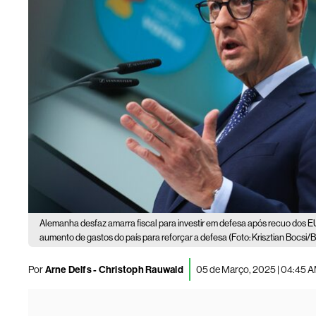
Alemanha desfaz amarra fiscal para investir em defesa após recuo dos E
aumento de gastos do país para reforçar a defesa (Foto: Krisztian Bocsi
Por
Arne Delfs - Christoph Rauwald
05 de Março, 2025 | 04:45 