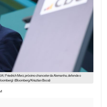
UA |
Friedrich Merz, próximo chanceler da Alemanha, defende o
/Bloomberg)
(Bloomberg/Krisztian Bocsi)
AM