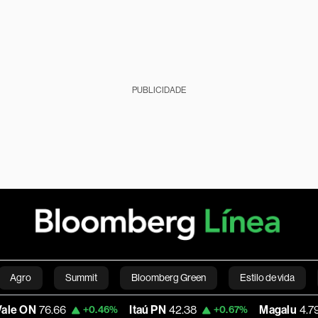
PUBLICIDADE
Agro
Summit
Bloomberg Green
Estilo de vida
6.66
Itaú PN
42.38
Magalu
4.79
+0.46%
+0.67%
-2.6
nanças pessoais
Viagens
Internacional
Brasil
S