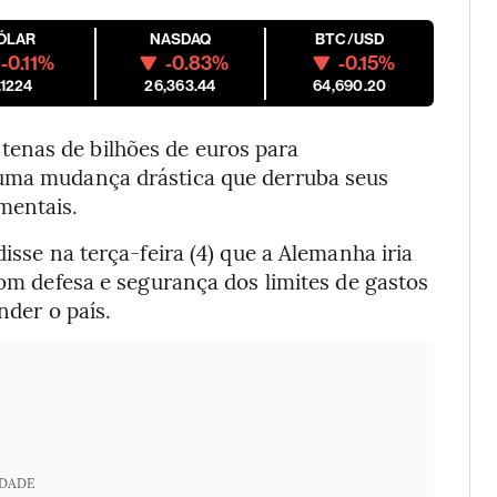
ÓLAR
NASDAQ
BTC/USD
-0.11%
-0.83%
-0.15%
.1224
26,363.44
64,690.20
enas de bilhões de euros para
 uma mudança drástica que derruba seus
mentais.
isse na terça-feira (4) que a Alemanha iria
com defesa e segurança dos limites de gastos
nder o país.
IDADE