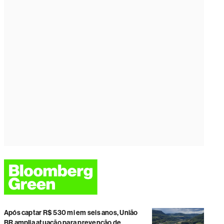
Após captar R$ 530 mi em seis anos, União
BR amplia atuação para prevenção de