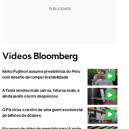
PUBLICIDADE
Keiko Fujimori assume presidência do Peru
com desafio de romper instabilidade
A Tesla vendeu mais carros, faturou mais, e
ainda assim o lucro despencou
O Pix virou o centro de uma guerra comercial
de bilhões de dólares.
Escassez de chips de memória para IA pode