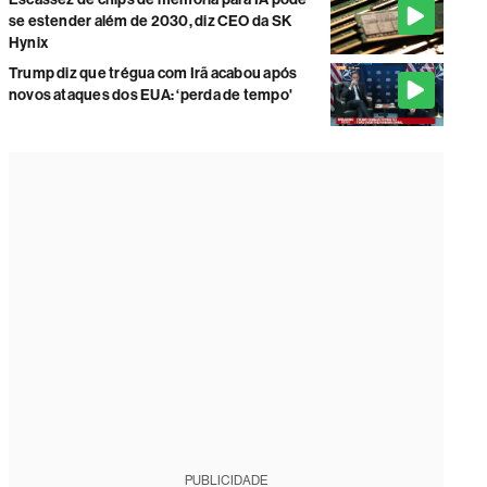
se estender além de 2030, diz CEO da SK
Hynix
Trump diz que trégua com Irã acabou após
novos ataques dos EUA: ‘perda de tempo'
PUBLICIDADE