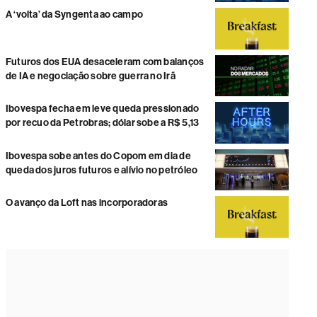
A ‘volta’ da Syngenta ao campo
Futuros dos EUA desaceleram com balanços
de IA e negociação sobre guerra no Irã
Ibovespa fecha em leve queda pressionado
por recuo da Petrobras; dólar sobe a R$ 5,13
Ibovespa sobe antes do Copom em dia de
queda dos juros futuros e alívio no petróleo
O avanço da Loft nas incorporadoras