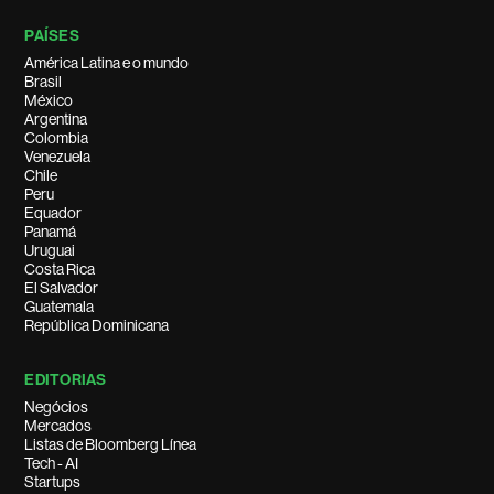
PAÍSES
América Latina e o mundo
Brasil
México
Argentina
Colombia
Venezuela
Chile
Peru
Equador
Panamá
Uruguai
Costa Rica
El Salvador
Guatemala
República Dominicana
EDITORIAS
Negócios
Mercados
Listas de Bloomberg Línea
Tech - AI
Startups