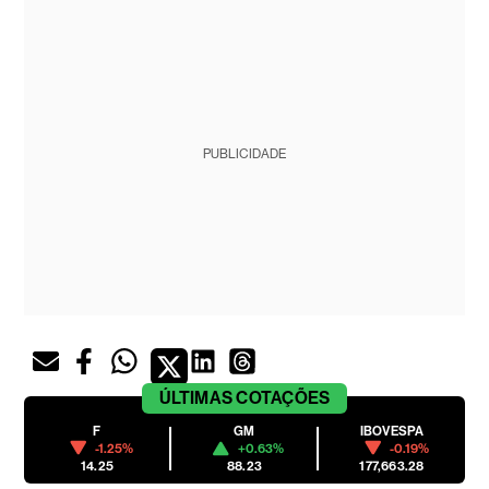
PUBLICIDADE
ÚLTIMAS
COTAÇÕES
F
GM
IBOVESPA
-1.25%
+0.63%
-0.19%
14.25
88.23
177,663.28