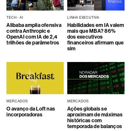
TECH - AI
LINHA EXECUTIVA
Alibaba amplia ofensiva
Habilidades em IA valem
contra Anthropic e
mais que MBA? 86%
OpenAI com IA de 2,4
dos executivos
trilhões de parâmetros
financeiros afirmam que
sim
MERCADOS
MERCADOS
O avanço da Loft nas
Ações globais se
incorporadoras
aproximam de máximas
históricas com
temporada de balanços