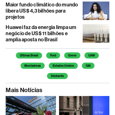
Maior fundo climático do mundo
libera US$ 4,3 bilhões para
projetos
Huawei faz da energia limpa um
negócio de US$ 11 bilhões e
amplia aposta no Brasil
Temas deste artigo
Últimas Brasil
Ford
Greve
UAW
Montadoras
Estados Unidos
GM
Stellantis
Mais Notícias