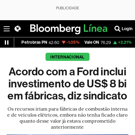
PUBLICIDADE
Login
etrobras PN
-1.05%
Vale ON
+2.21%
Itaú PN
42.60
76.29
42.1
INTERNACIONAL
Acordo com a Ford inclui
investimento de US$ 8 bi
em fábricas, diz sindicato
Os recursos iriam para fábricas de combustão interna
e de veículos elétricos, embora não tenha ficado claro
quanto desse valor já estava comprometido
anteriormente