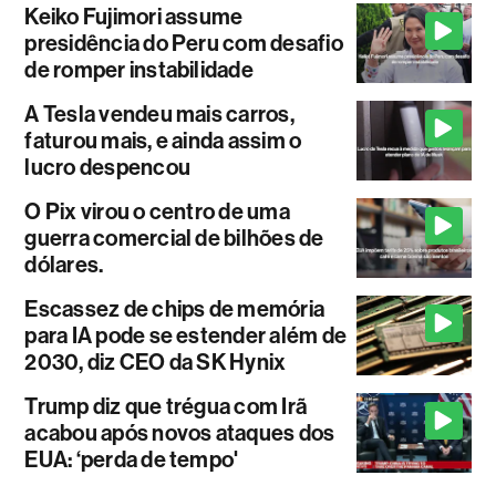
Keiko Fujimori assume
presidência do Peru com desafio
de romper instabilidade
A Tesla vendeu mais carros,
faturou mais, e ainda assim o
lucro despencou
O Pix virou o centro de uma
guerra comercial de bilhões de
dólares.
Escassez de chips de memória
para IA pode se estender além de
2030, diz CEO da SK Hynix
Trump diz que trégua com Irã
acabou após novos ataques dos
EUA: ‘perda de tempo'