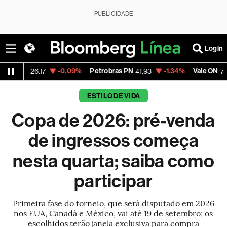
PUBLICIDADE
Login
-0.09%
Petrobras PN
-1.34%
Vale ON
+0.
6.17
41.93
76.66
ESTILO DE VIDA
Copa de 2026: pré-venda
de ingressos começa
nesta quarta; saiba como
participar
Primeira fase do torneio, que será disputado em 2026
nos EUA, Canadá e México, vai até 19 de setembro; os
escolhidos terão janela exclusiva para compra