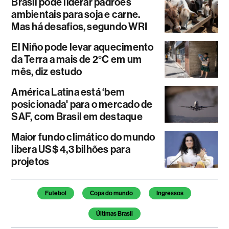
Brasil pode liderar padrões
ambientais para soja e carne.
Mas há desafios, segundo WRI
El Niño pode levar aquecimento
da Terra a mais de 2°C em um
mês, diz estudo
América Latina está ‘bem
posicionada' para o mercado de
SAF, com Brasil em destaque
Maior fundo climático do mundo
libera US$ 4,3 bilhões para
projetos
Temas deste artigo
Futebol
Copa do mundo
Ingressos
Últimas Brasil