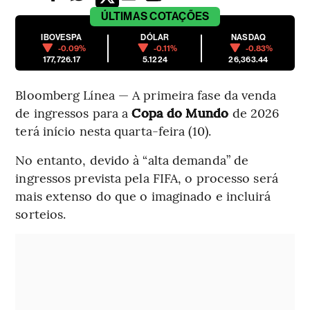
ÚLTIMAS
COTAÇÕES
IBOVESPA
DÓLAR
NASDAQ
-0.09%
-0.11%
-0.83%
177,726.17
5.1224
26,363.44
Bloomberg Línea — A primeira fase da venda
de ingressos para a
Copa do Mundo
de 2026
terá início nesta quarta-feira (10).
No entanto, devido à “alta demanda” de
ingressos prevista pela FIFA, o processo será
mais extenso do que o imaginado e incluirá
sorteios.