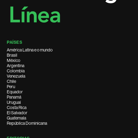
PAÍSES
América Latina e o mundo
Brasil
México
Argentina
Colombia
Venezuela
Chile
Peru
Equador
Panamá
Uruguai
Costa Rica
El Salvador
Guatemala
República Dominicana