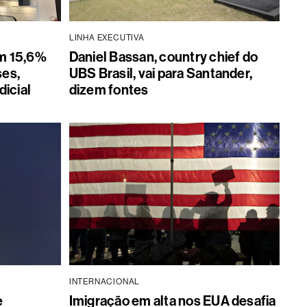
LINHA EXECUTIVA
m 15,6%
Daniel Bassan, country chief do
ses,
UBS Brasil, vai para Santander,
dicial
dizem fontes
INTERNACIONAL
e
Imigração em alta nos EUA desafia