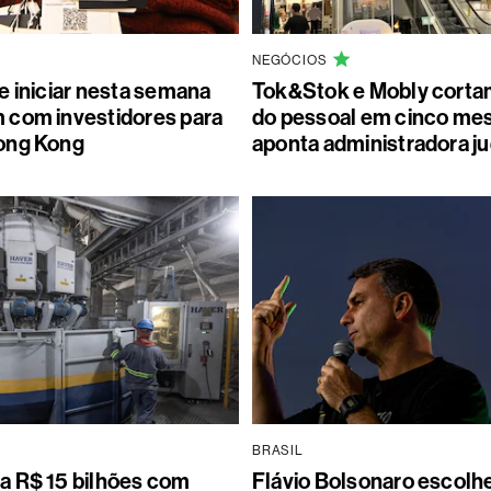
NEGÓCIOS
e iniciar nesta semana
Tok&Stok e Mobly corta
com investidores para
do pessoal em cinco me
ong Kong
aponta administradora ju
BRASIL
 R$ 15 bilhões com
Flávio Bolsonaro escolh