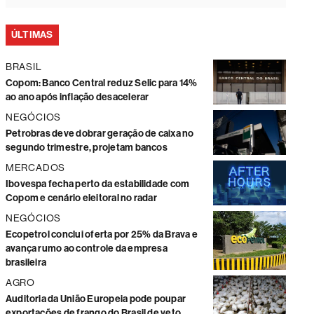
ÚLTIMAS
BRASIL
Copom: Banco Central reduz Selic para 14%
ao ano após inflação desacelerar
NEGÓCIOS
Petrobras deve dobrar geração de caixa no
segundo trimestre, projetam bancos
MERCADOS
Ibovespa fecha perto da estabilidade com
Copom e cenário eleitoral no radar
NEGÓCIOS
Ecopetrol conclui oferta por 25% da Brava e
avança rumo ao controle da empresa
brasileira
AGRO
Auditoria da União Europeia pode poupar
exportações de frango do Brasil de veto