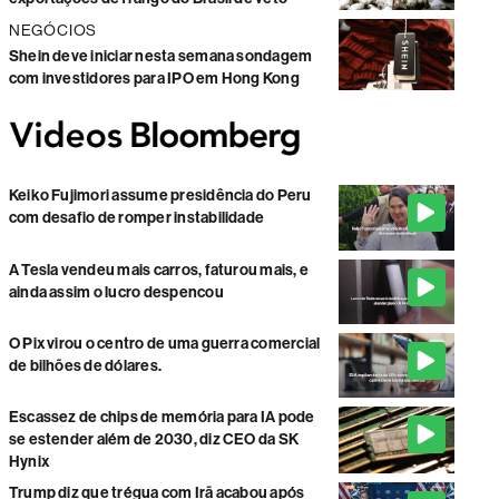
NEGÓCIOS
Shein deve iniciar nesta semana sondagem
com investidores para IPO em Hong Kong
Keiko Fujimori assume presidência do Peru
com desafio de romper instabilidade
A Tesla vendeu mais carros, faturou mais, e
ainda assim o lucro despencou
O Pix virou o centro de uma guerra comercial
de bilhões de dólares.
Escassez de chips de memória para IA pode
se estender além de 2030, diz CEO da SK
Hynix
Trump diz que trégua com Irã acabou após