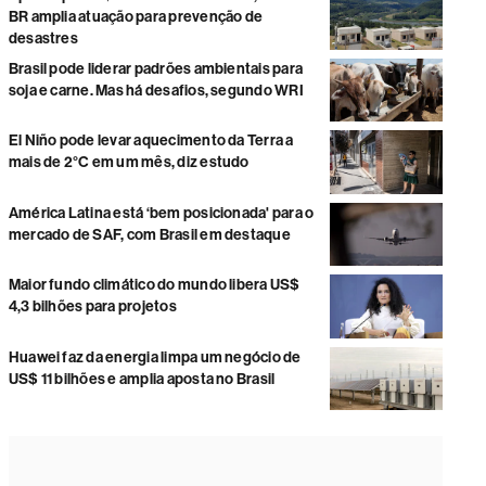
BR amplia atuação para prevenção de
desastres
Brasil pode liderar padrões ambientais para
soja e carne. Mas há desafios, segundo WRI
El Niño pode levar aquecimento da Terra a
mais de 2°C em um mês, diz estudo
América Latina está ‘bem posicionada' para o
mercado de SAF, com Brasil em destaque
Maior fundo climático do mundo libera US$
4,3 bilhões para projetos
Huawei faz da energia limpa um negócio de
US$ 11 bilhões e amplia aposta no Brasil