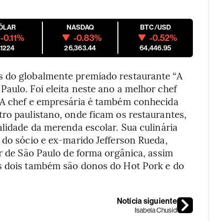
ÓLAR
NASDAQ
BTC/USD
-0.11%
-0.83%
-0.52%
.1224
26,363.44
64,446.95
s do globalmente premiado restaurante “A
aulo. Foi eleita neste ano a melhor chef
. A chef e empresária é também conhecida
ro paulistano, onde ficam os restaurantes,
alidade da merenda escolar. Sua culinária
 do sócio e ex-marido Jefferson Rueda,
or de São Paulo de forma orgânica, assim
Os dois também são donos do Hot Pork e do
Notícia siguiente
Isabela Chusid