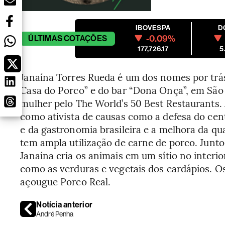
IBOVESPA
D
-0.09%
ÚLTIMAS
COTAÇÕES
177,726.17
5
Janaína Torres Rueda é um dos nomes por trá
Casa do Porco” e do bar “Dona Onça”, em São P
mulher pelo The World’s 50 Best Restaurants
como ativista de causas como a defesa do cent
e da gastronomia brasileira e a melhora da qu
tem ampla utilização de carne de porco. Junto
Janaína cria os animais em um sítio no interi
como as verduras e vegetais dos cardápios. 
açougue Porco Real.
Notícia anterior
André Penha