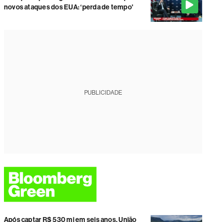
novos ataques dos EUA: ‘perda de tempo'
PUBLICIDADE
Após captar R$ 530 mi em seis anos, União