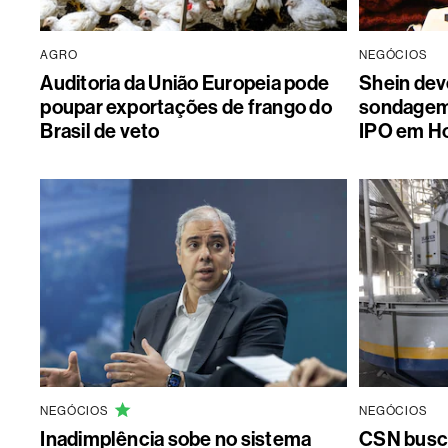
AGRO
NEGÓCIOS
Auditoria da União Europeia pode
Shein dev
poupar exportações de frango do
sondagem 
Brasil de veto
IPO em H
NEGÓCIOS
NEGÓCIOS
Inadimplência sobe no sistema
CSN busca