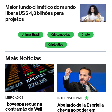
Maior fundo climático do mundo
libera US$ 4,3 bilhões para
projetos
Temas deste artigo
Últimas Brasil
Criptomoedas
Cripto
Criptoativo
Mais Notícias
MERCADOS
INTERNACIONAL
Ibovespa recua na
Abelardo de la Espriella
contramão de Wall
chega ao poder em