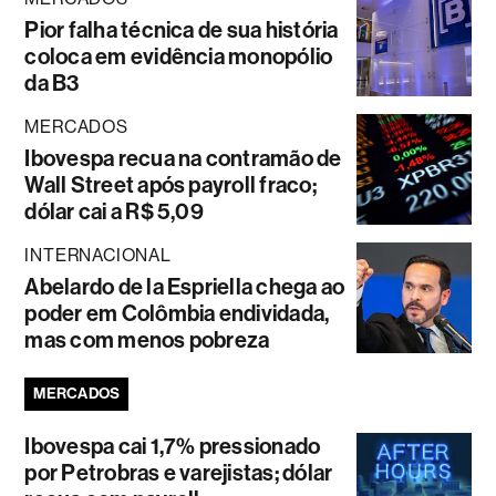
Pior falha técnica de sua história
coloca em evidência monopólio
da B3
MERCADOS
Ibovespa recua na contramão de
Wall Street após payroll fraco;
dólar cai a R$ 5,09
INTERNACIONAL
Abelardo de la Espriella chega ao
poder em Colômbia endividada,
mas com menos pobreza
MERCADOS
Ibovespa cai 1,7% pressionado
por Petrobras e varejistas; dólar