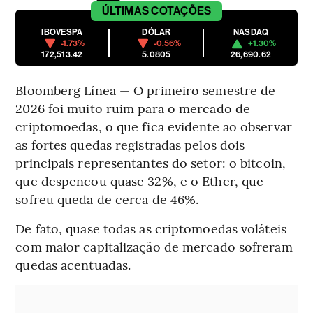
ÚLTIMAS
COTAÇÕES
IBOVESPA
DÓLAR
NASDAQ
-1.73%
-0.56%
+1.30%
172,513.42
5.0805
26,690.62
Bloomberg Línea — O primeiro semestre de
2026 foi muito ruim para o mercado de
criptomoedas, o que fica evidente ao observar
as fortes quedas registradas pelos dois
principais representantes do setor: o bitcoin,
que despencou quase 32%, e o Ether, que
sofreu queda de cerca de 46%.
De fato, quase todas as criptomoedas voláteis
com maior capitalização de mercado sofreram
quedas acentuadas.