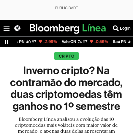
PUBLICIDADE
Login
 PN
-2.99%
Vale ON
-0.56%
Itaú PN
-2.
40.87
74.97
40.75
CRIPTO
Inverno cripto? Na
contramão do mercado,
duas criptomoedas têm
ganhos no 1º semestre
Bloomberg Línea analisou a evolução das 10
criptomoedas mais voláteis com maior valor de
mercado, e apenas duas delas apresentaram