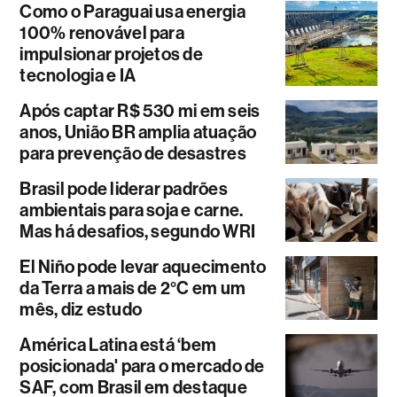
Como o Paraguai usa energia
100% renovável para
impulsionar projetos de
tecnologia e IA
Após captar R$ 530 mi em seis
anos, União BR amplia atuação
para prevenção de desastres
Brasil pode liderar padrões
ambientais para soja e carne.
Mas há desafios, segundo WRI
El Niño pode levar aquecimento
da Terra a mais de 2°C em um
mês, diz estudo
América Latina está ‘bem
posicionada' para o mercado de
SAF, com Brasil em destaque