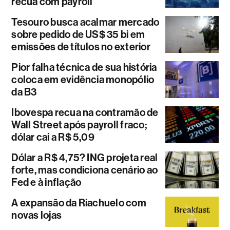
recua com payroll
Tesouro busca acalmar mercado
sobre pedido de US$ 35 bi em
emissões de títulos no exterior
Pior falha técnica de sua história
coloca em evidência monopólio
da B3
Ibovespa recua na contramão de
Wall Street após payroll fraco;
dólar cai a R$ 5,09
Dólar a R$ 4,75? ING projeta real
forte, mas condiciona cenário ao
Fed e à inflação
A expansão da Riachuelo com
novas lojas