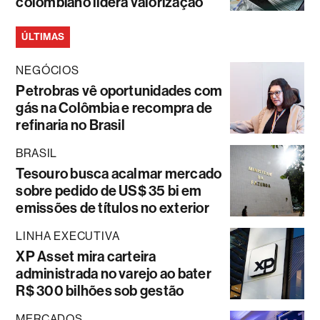
colombiano lidera valorização
ÚLTIMAS
NEGÓCIOS
Petrobras vê oportunidades com
gás na Colômbia e recompra de
refinaria no Brasil
BRASIL
Tesouro busca acalmar mercado
sobre pedido de US$ 35 bi em
emissões de títulos no exterior
LINHA EXECUTIVA
XP Asset mira carteira
administrada no varejo ao bater
R$ 300 bilhões sob gestão
MERCADOS