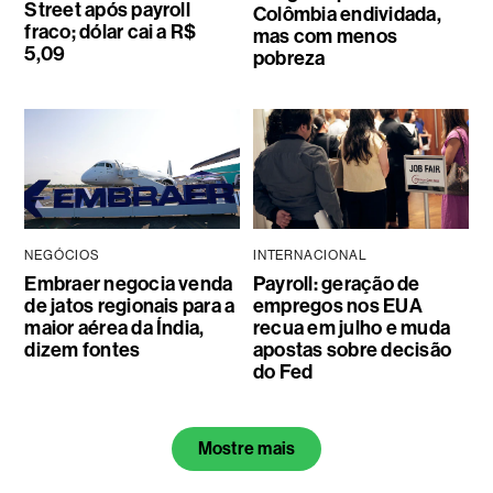
Street após payroll
Colômbia endividada,
fraco; dólar cai a R$
mas com menos
5,09
pobreza
NEGÓCIOS
INTERNACIONAL
Embraer negocia venda
Payroll: geração de
de jatos regionais para a
empregos nos EUA
maior aérea da Índia,
recua em julho e muda
dizem fontes
apostas sobre decisão
do Fed
Mostre mais