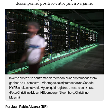
desempenho positivo entre janeiro e junho
Inverno cripto? Na contramão do mercado, duas criptomoedas têm
ganhos no 1º semestre |
Mineração de criptomoedas no Canadá:
HYPE, o token nativo da Hyperliquid, registrou um salto de 151,5%.
(Foto: Christinne Muschi/Bloomberg)
(Bloomberg/Christinne
Muschi)
Por
Juan Pablo Álvarez (BR)