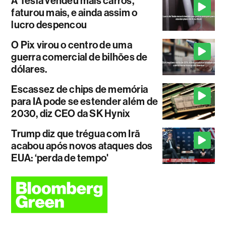
A Tesla vendeu mais carros,
faturou mais, e ainda assim o
lucro despencou
O Pix virou o centro de uma
guerra comercial de bilhões de
dólares.
Escassez de chips de memória
para IA pode se estender além de
2030, diz CEO da SK Hynix
Trump diz que trégua com Irã
acabou após novos ataques dos
EUA: ‘perda de tempo'