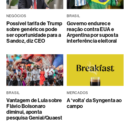
NEGÓCIOS
BRASIL
Possível tarifa de Trump
Governo endurece
sobre genéricos pode
reação contra EUA e
ser oportunidade para a
Argentina por suposta
Sandoz, diz CEO
interferência eleitoral
BRASIL
MERCADOS
Vantagem de Lula sobre
A ‘volta’ da Syngenta ao
Flávio Bolsonaro
campo
diminui, aponta
pesquisa Genial/Quaest