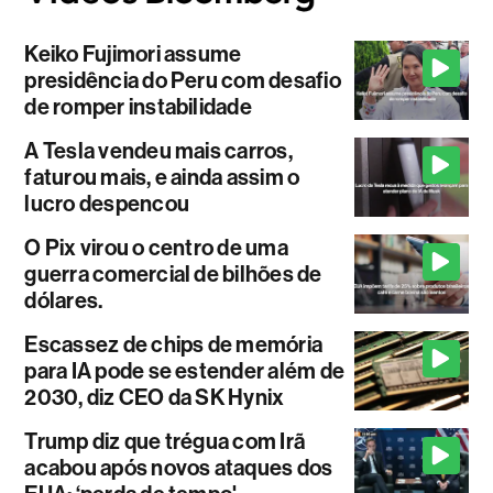
Keiko Fujimori assume
presidência do Peru com desafio
de romper instabilidade
A Tesla vendeu mais carros,
faturou mais, e ainda assim o
lucro despencou
O Pix virou o centro de uma
guerra comercial de bilhões de
dólares.
Escassez de chips de memória
para IA pode se estender além de
2030, diz CEO da SK Hynix
Trump diz que trégua com Irã
acabou após novos ataques dos