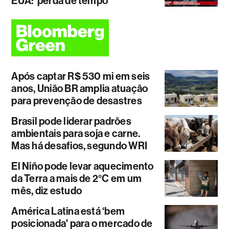
EUA: ‘perda de tempo'
Após captar R$ 530 mi em seis
anos, União BR amplia atuação
para prevenção de desastres
Brasil pode liderar padrões
ambientais para soja e carne.
Mas há desafios, segundo WRI
El Niño pode levar aquecimento
da Terra a mais de 2°C em um
mês, diz estudo
América Latina está ‘bem
posicionada' para o mercado de