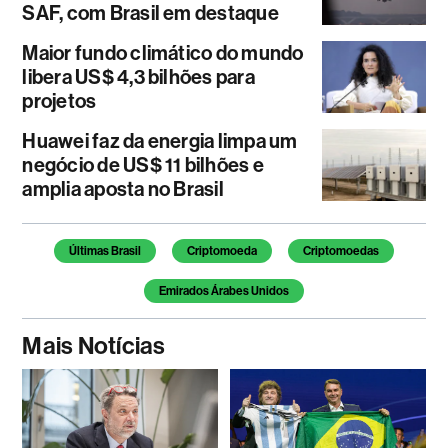
SAF, com Brasil em destaque
Maior fundo climático do mundo
libera US$ 4,3 bilhões para
projetos
Huawei faz da energia limpa um
negócio de US$ 11 bilhões e
amplia aposta no Brasil
Temas deste artigo
Últimas Brasil
Criptomoeda
Criptomoedas
Emirados Árabes Unidos
Mais Notícias