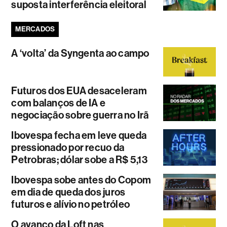
suposta interferência eleitoral
MERCADOS
A ‘volta’ da Syngenta ao campo
Futuros dos EUA desaceleram
com balanços de IA e
negociação sobre guerra no Irã
Ibovespa fecha em leve queda
pressionado por recuo da
Petrobras; dólar sobe a R$ 5,13
Ibovespa sobe antes do Copom
em dia de queda dos juros
futuros e alívio no petróleo
O avanço da Loft nas