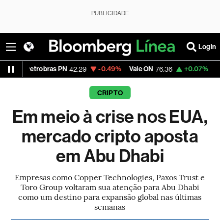
PUBLICIDADE
Login
etrobras PN
-0.49%
Vale ON
+0.07%
Itaú PN
42.29
76.36
43.
CRIPTO
Em meio à crise nos EUA,
mercado cripto aposta
em Abu Dhabi
Empresas como Copper Technologies, Paxos Trust e
Toro Group voltaram sua atenção para Abu Dhabi
como um destino para expansão global nas últimas
semanas