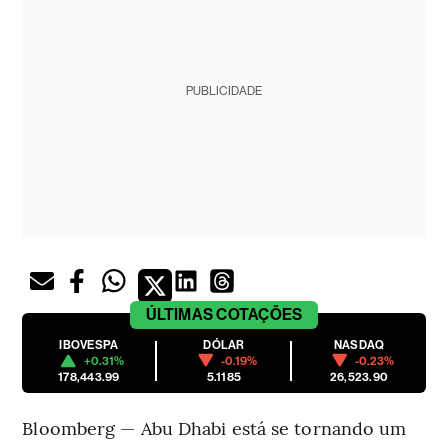
PUBLICIDADE
ÚLTIMAS
COTAÇÕES
IBOVESPA
DÓLAR
NASDAQ
+0.31%
-0.19%
-0.23%
178,443.99
5.1185
26,523.90
Bloomberg — Abu Dhabi está se tornando um