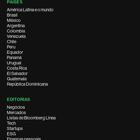
PAÍSES
América Latina e o mundo
Brasil
México
Argentina
Colombia
Venezuela
Chile
Peru
Equador
Panamá
Uruguai
Costa Rica
El Salvador
Guatemala
República Dominicana
EDITORIAS
Negócios
Mercados
Listas de Bloomberg Línea
Tech
Startups
ESG
Finanças pessoais