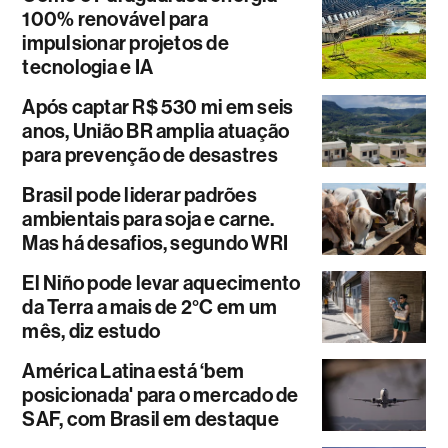
100% renovável para
impulsionar projetos de
tecnologia e IA
Após captar R$ 530 mi em seis
anos, União BR amplia atuação
para prevenção de desastres
Brasil pode liderar padrões
ambientais para soja e carne.
Mas há desafios, segundo WRI
El Niño pode levar aquecimento
da Terra a mais de 2°C em um
mês, diz estudo
América Latina está ‘bem
posicionada' para o mercado de
SAF, com Brasil em destaque