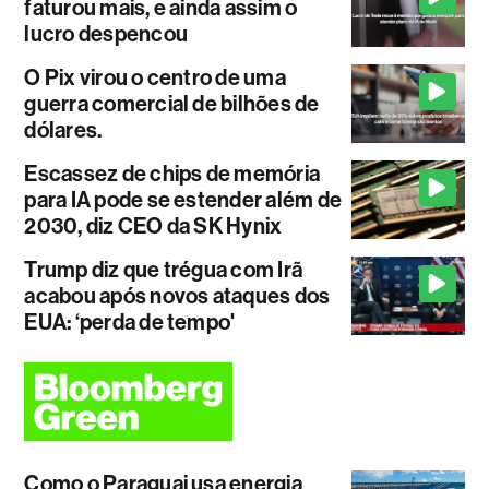
faturou mais, e ainda assim o
lucro despencou
O Pix virou o centro de uma
guerra comercial de bilhões de
dólares.
Escassez de chips de memória
para IA pode se estender além de
2030, diz CEO da SK Hynix
Trump diz que trégua com Irã
acabou após novos ataques dos
EUA: ‘perda de tempo'
Como o Paraguai usa energia