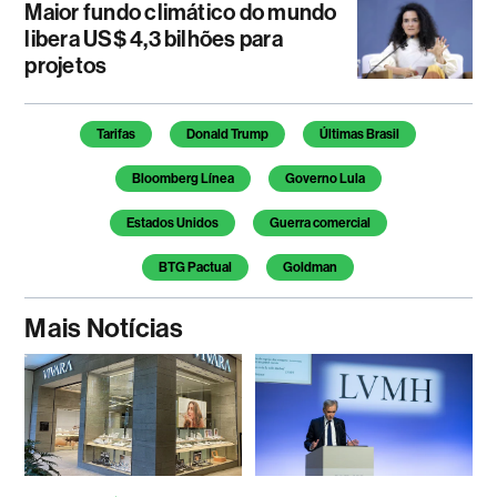
Maior fundo climático do mundo
libera US$ 4,3 bilhões para
projetos
Temas deste artigo
Tarifas
Donald Trump
Últimas Brasil
Bloomberg Línea
Governo Lula
Estados Unidos
Guerra comercial
BTG Pactual
Goldman
Mais Notícias