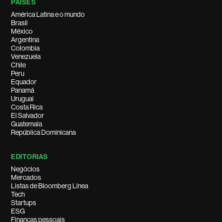
PAÍSES
América Latina e o mundo
Brasil
México
Argentina
Colombia
Venezuela
Chile
Peru
Equador
Panamá
Uruguai
Costa Rica
El Salvador
Guatemala
República Dominicana
EDITORIAS
Negócios
Mercados
Listas de Bloomberg Línea
Tech
Startups
ESG
Finanças pessoais