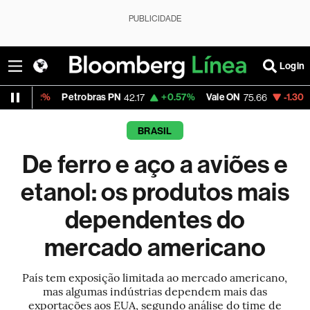
PUBLICIDADE
Login
etrobras PN
+0.57%
Vale ON
-1.30%
Itaú PN
42.17
75.66
42.0
BRASIL
De ferro e aço a aviões e
etanol: os produtos mais
dependentes do
mercado americano
País tem exposição limitada ao mercado americano,
mas algumas indústrias dependem mais das
exportações aos EUA, segundo análise do time de