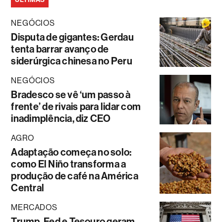
NEGÓCIOS
Disputa de gigantes: Gerdau
tenta barrar avanço de
siderúrgica chinesa no Peru
NEGÓCIOS
Bradesco se vê ‘um passo à
frente’ de rivais para lidar com
inadimplência, diz CEO
AGRO
Adaptação começa no solo:
como El Niño transforma a
produção de café na América
Central
MERCADOS
Trump, Fed e Tesouro geram