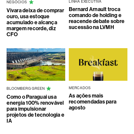
LINHA EXECUTIVA
NEGÓCIOS
Bernard Arnault troca
Vivara deixa de comprar
comando de holding e
ouro, usa estoque
reacende debate sobre
acumulado e alcança
sucessão na LVMH
margem recorde, diz
CFO
MERCADOS
BLOOMBERG GREEN
As ações mais
Como o Paraguai usa
recomendadas para
energia 100% renovável
agosto
para impulsionar
projetos de tecnologia e
IA