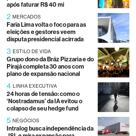
após faturar R$ 40 mi
2
MERCADOS
Faria Lima volta o foco para as
eleições e gestores veem
disputa presidencial acirrada
3
ESTILO DE VIDA
Grupo dono da Bráz Pizzaria e do
Pirajá completa 30 anos com
plano de expansão nacional
4
LINHA EXECUTIVA
24 horas de tensão: como o
‘Nostradamus’ da IA evitou o
colapso de seu hedge fund
5
NEGÓCIOS
Intralog busca independência da
JSL e mira expansão para