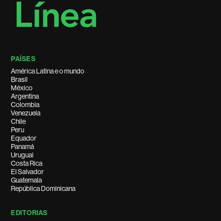
PAÍSES
América Latina e o mundo
Brasil
México
Argentina
Colombia
Venezuela
Chile
Peru
Equador
Panamá
Uruguai
Costa Rica
El Salvador
Guatemala
República Dominicana
EDITORIAS