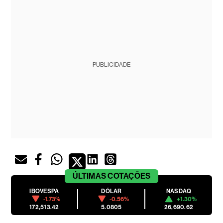
PUBLICIDADE
ÚLTIMAS
COTAÇÕES
IBOVESPA
DÓLAR
NASDAQ
-1.73%
-0.56%
+1.30%
172,513.42
5.0805
26,690.62