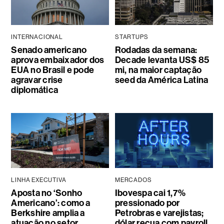
INTERNACIONAL
STARTUPS
Senado americano
Rodadas da semana:
aprova embaixador dos
Decade levanta US$ 85
EUA no Brasil e pode
mi, na maior captação
agravar crise
seed da América Latina
diplomática
LINHA EXECUTIVA
MERCADOS
Aposta no ‘Sonho
Ibovespa cai 1,7%
Americano’: como a
pressionado por
Berkshire amplia a
Petrobras e varejistas;
atuação no setor
dólar recua com payroll