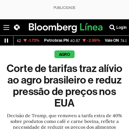
PUBLICIDADE
Login
-1.73%
Petrobras PN
-2.99%
Vale ON
-0.56%
40.87
74.97
AGRO
Corte de tarifas traz alívio
ao agro brasileiro e reduz
pressão de preços nos
EUA
Decisão de Trump, que removeu a tarifa extra de 40%
sobre produtos como café e carne bovina, reflete a
necessidade de reduzir os preços dos alimentos