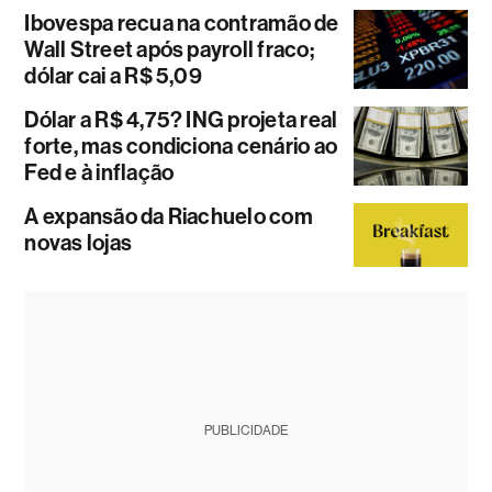
Ibovespa recua na contramão de
Wall Street após payroll fraco;
dólar cai a R$ 5,09
Dólar a R$ 4,75? ING projeta real
forte, mas condiciona cenário ao
Fed e à inflação
A expansão da Riachuelo com
novas lojas
PUBLICIDADE