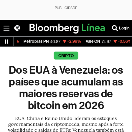
PUBLICIDADE
Login
robras PN
-2.99%
Vale ON
-0.56%
Itaú PN
40.87
74.97
40.75
CRIPTO
Dos EUA à Venezuela: os
países que acumulam as
maiores reservas de
bitcoin em 2026
EUA, China e Reino Unido lideram os estoques
governamentais da criptomoeda, mesmo após a forte
volatilidade e saídas de ETFs; Venezuela também está