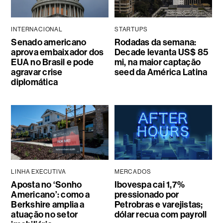
INTERNACIONAL
STARTUPS
Senado americano
Rodadas da semana:
aprova embaixador dos
Decade levanta US$ 85
EUA no Brasil e pode
mi, na maior captação
agravar crise
seed da América Latina
diplomática
LINHA EXECUTIVA
MERCADOS
Aposta no ‘Sonho
Ibovespa cai 1,7%
Americano’: como a
pressionado por
Berkshire amplia a
Petrobras e varejistas;
atuação no setor
dólar recua com payroll