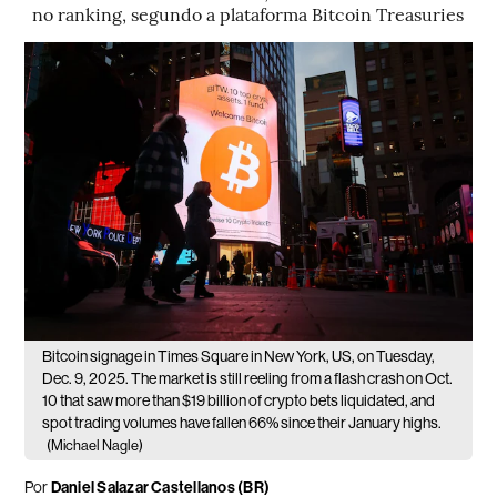
no ranking, segundo a plataforma Bitcoin Treasuries
Bitcoin signage in Times Square in New York, US, on Tuesday,
Dec. 9, 2025. The market is still reeling from a flash crash on Oct.
10 that saw more than $19 billion of crypto bets liquidated, and
spot trading volumes have fallen 66% since their January highs.
(Michael Nagle)
Por
Daniel Salazar Castellanos (BR)