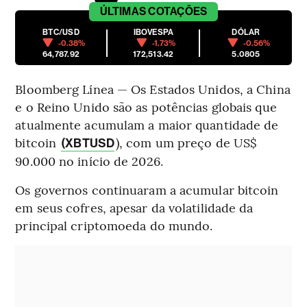
ÚLTIMAS
COTAÇÕES
BTC/USD
IBOVESPA
DÓLAR
-0.38%
-1.73%
-0.56%
64,787.92
172,513.42
5.0805
Bloomberg Línea — Os Estados Unidos, a China
e o Reino Unido são as potências globais que
atualmente acumulam a maior quantidade de
bitcoin
), com um preço de US$
(XBTUSD
90.000 no início de 2026.
Os governos continuaram a acumular bitcoin
em seus cofres, apesar da volatilidade da
principal criptomoeda do mundo.