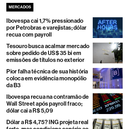
MERCADOS
Ibovespa cai 1,7% pressionado
por Petrobras e varejistas; dólar
recua com payroll
Tesouro busca acalmar mercado
sobre pedido de US$ 35 bi em
emissões de títulos no exterior
Pior falha técnica de sua história
coloca em evidência monopólio
da B3
Ibovespa recua na contramão de
Wall Street após payroll fraco;
dólar cai a R$ 5,09
Dólar a R$ 4,75? ING projeta real
forte, mas condiciona cenário ao