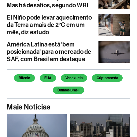
Mas há desafios, segundo WRI
El Niño pode levar aquecimento
da Terra a mais de 2°C em um
mês, diz estudo
América Latina está ‘bem
posicionada' para o mercado de
SAF, com Brasil em destaque
Temas deste artigo
Bitcoin
EUA
Venezuela
Criptomoeda
Últimas Brasil
Mais Notícias