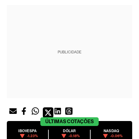
PUBLICIDADE
ÚLTIMAS
COTAÇÕES
IBOVESPA
DÓLAR
NASDAQ
-1.23%
-0.18%
-0.06%