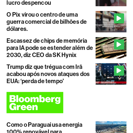
lucro despencou
O Pix virou o centro de uma
guerra comercial de bilhões de
dólares.
Escassez de chips de memória
para IA pode se estender além de
2030, diz CEO da SK Hynix
Trump diz que trégua com Irã
acabou após novos ataques dos
EUA: ‘perda de tempo'
Como o Paraguai usa energia
100% renovável para