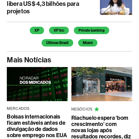
libera US$ 4,3 bilhões para
projetos
Temas deste artigo
XP
XP Inc
Private banking
Últimas Brasil
Miami
Mais Notícias
MERCADOS
NEGÓCIOS
Bolsas internacionais
Riachuelo espera ‘bom
ficam estáveis antes de
crescimento’ com
divulgação de dados
novas lojas após
sobre emprego nos EUA
resultados recordes, diz