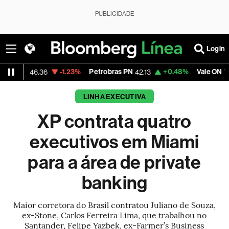
PUBLICIDADE
Login
-1.23%
Petrobras PN
+0.48%
Vale ON
-1
6.36
42.13
75.39
LINHA EXECUTIVA
XP contrata quatro
executivos em Miami
para a área de private
banking
Maior corretora do Brasil contratou Juliano de Souza,
ex-Stone, Carlos Ferreira Lima, que trabalhou no
Santander, Felipe Yazbek, ex-Farmer’s Business