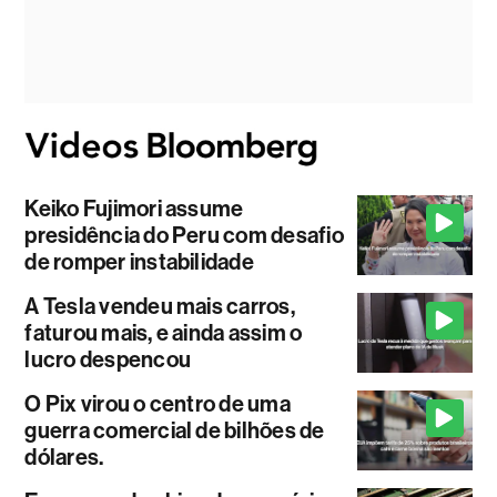
Keiko Fujimori assume
presidência do Peru com desafio
de romper instabilidade
A Tesla vendeu mais carros,
faturou mais, e ainda assim o
lucro despencou
O Pix virou o centro de uma
guerra comercial de bilhões de
dólares.