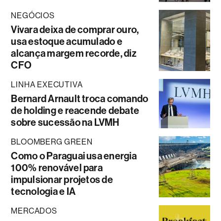
NEGÓCIOS
Vivara deixa de comprar ouro,
usa estoque acumulado e
alcança margem recorde, diz
CFO
LINHA EXECUTIVA
Bernard Arnault troca comando
de holding e reacende debate
sobre sucessão na LVMH
BLOOMBERG GREEN
Como o Paraguai usa energia
100% renovável para
impulsionar projetos de
tecnologia e IA
MERCADOS