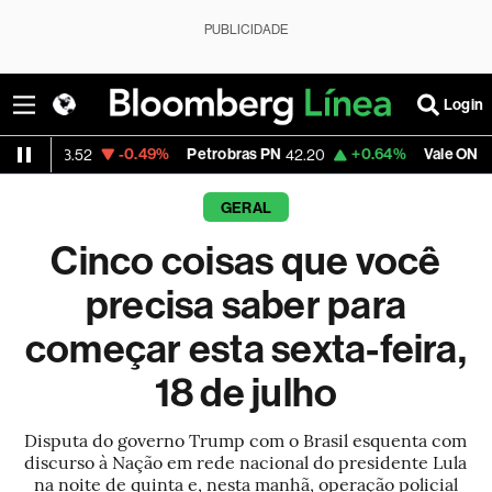
PUBLICIDADE
Login
-0.49%
Petrobras PN
+0.64%
Vale ON
-0
52
42.20
76.03
GERAL
Cinco coisas que você
precisa saber para
começar esta sexta-feira,
18 de julho
Disputa do governo Trump com o Brasil esquenta com
discurso à Nação em rede nacional do presidente Lula
na noite de quinta e, nesta manhã, operação policial