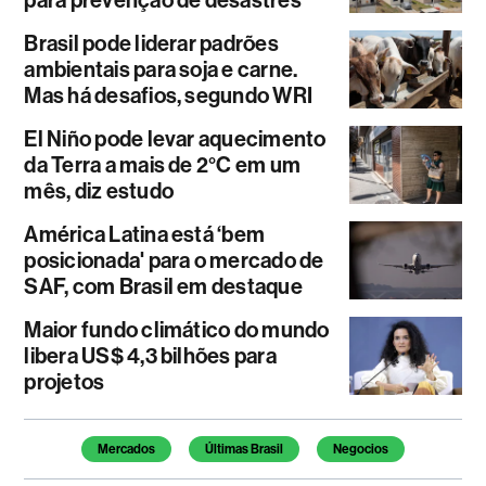
para prevenção de desastres
Brasil pode liderar padrões
ambientais para soja e carne.
Mas há desafios, segundo WRI
El Niño pode levar aquecimento
da Terra a mais de 2°C em um
mês, diz estudo
América Latina está ‘bem
posicionada' para o mercado de
SAF, com Brasil em destaque
Maior fundo climático do mundo
libera US$ 4,3 bilhões para
projetos
Temas deste artigo
Mercados
Últimas Brasil
Negocios