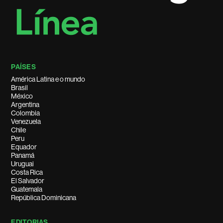
PAÍSES
América Latina e o mundo
Brasil
México
Argentina
Colombia
Venezuela
Chile
Peru
Equador
Panamá
Uruguai
Costa Rica
El Salvador
Guatemala
República Dominicana
EDITORIAS