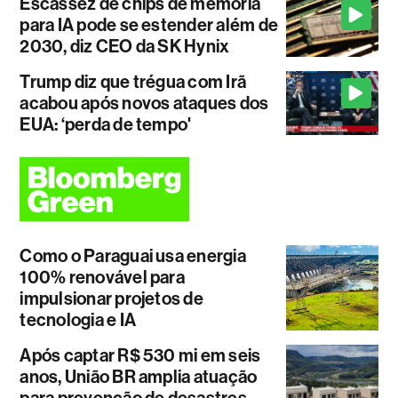
Escassez de chips de memória
para IA pode se estender além de
2030, diz CEO da SK Hynix
Trump diz que trégua com Irã
acabou após novos ataques dos
EUA: ‘perda de tempo'
Como o Paraguai usa energia
100% renovável para
impulsionar projetos de
tecnologia e IA
Após captar R$ 530 mi em seis
anos, União BR amplia atuação