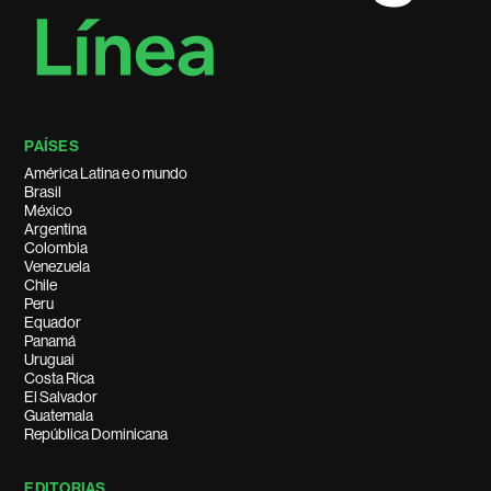
PAÍSES
América Latina e o mundo
Brasil
México
Argentina
Colombia
Venezuela
Chile
Peru
Equador
Panamá
Uruguai
Costa Rica
El Salvador
Guatemala
República Dominicana
EDITORIAS