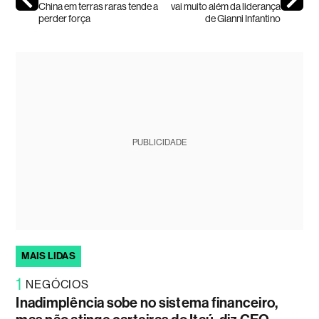
China em terras raras tende a
vai muito além da liderança
perder força
de Gianni Infantino
PUBLICIDADE
MAIS LIDAS
1
NEGÓCIOS
Inadimplência sobe no sistema financeiro,