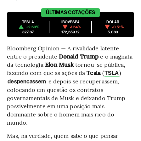
ÚLTIMAS
COTAÇÕES
TESLA
IBOVESPA
DÓLAR
+2.60%
-1.64%
-0.51%
327.87
172,659.12
5.083
Bloomberg Opinion — A rivalidade latente
entre o presidente
Donald Trump
e o magnata
da tecnologia
Elon Musk
tornou-se pública,
fazendo com que as ações da
Tesla
(
)
TSLA
e depois se recuperassem,
despencassem
colocando em questão os contratos
governamentais de Musk e deixando Trump
possivelmente em uma posição mais
dominante sobre o homem mais rico do
mundo.
Mas, na verdade, quem sabe o que pensar