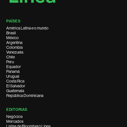
PAÍSES
América Latina e o mundo
Brasil
México
Argentina
Colombia
Venezuela
Chile
Peru
Equador
Panamá
Uruguai
Costa Rica
El Salvador
Guatemala
República Dominicana
EDITORIAS
Negócios
Mercados
Listas de Bloomberg Línea