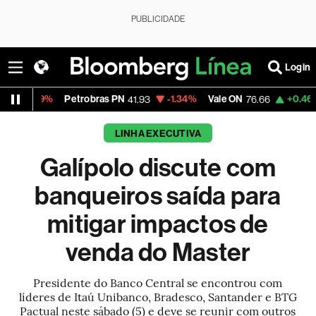
PUBLICIDADE
Login
Petrobras PN
-1.34%
Vale ON
+0.46%
Itaú PN
41.93
76.66
LINHA EXECUTIVA
Galípolo discute com
banqueiros saída para
mitigar impactos de
venda do Master
Presidente do Banco Central se encontrou com
líderes de Itaú Unibanco, Bradesco, Santander e BTG
Pactual neste sábado (5) e deve se reunir com outros