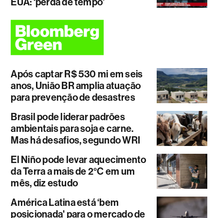
EUA: ‘perda de tempo'
Após captar R$ 530 mi em seis
anos, União BR amplia atuação
para prevenção de desastres
Brasil pode liderar padrões
ambientais para soja e carne.
Mas há desafios, segundo WRI
El Niño pode levar aquecimento
da Terra a mais de 2°C em um
mês, diz estudo
América Latina está ‘bem
posicionada' para o mercado de