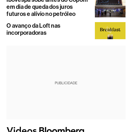
em dia de queda dos juros
futuros e alívio no petróleo
O avanço da Loft nas
incorporadoras
PUBLICIDADE