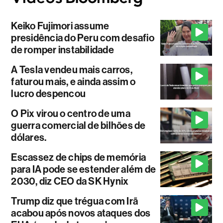
Keiko Fujimori assume
presidência do Peru com desafio
de romper instabilidade
A Tesla vendeu mais carros,
faturou mais, e ainda assim o
lucro despencou
O Pix virou o centro de uma
guerra comercial de bilhões de
dólares.
Escassez de chips de memória
para IA pode se estender além de
2030, diz CEO da SK Hynix
Trump diz que trégua com Irã
acabou após novos ataques dos