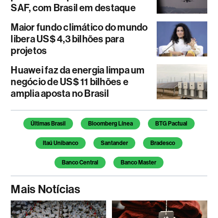
SAF, com Brasil em destaque
Maior fundo climático do mundo
libera US$ 4,3 bilhões para
projetos
Huawei faz da energia limpa um
negócio de US$ 11 bilhões e
amplia aposta no Brasil
Temas deste artigo
Últimas Brasil
Bloomberg Línea
BTG Pactual
Itaú Unibanco
Santander
Bradesco
Banco Central
Banco Master
Mais Notícias