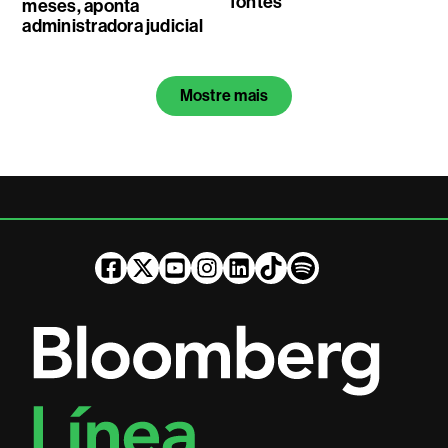
fontes
meses, aponta
administradora judicial
Mostre mais