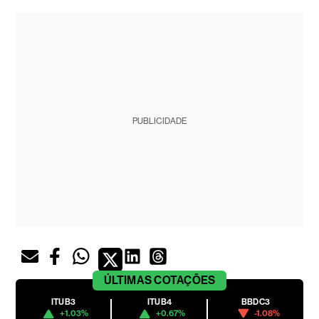
PUBLICIDADE
ÚLTIMAS
COTAÇÕES
ITUB3
ITUB4
BBDC3
+1.03%
+0.67%
-1.08%