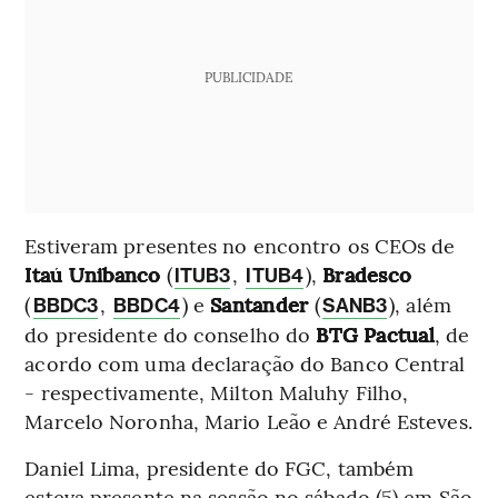
PUBLICIDADE
Estiveram presentes no encontro os CEOs de
Itaú Unibanco
(
,
),
Bradesco
ITUB3
ITUB4
(
,
) e
Santander
(
), além
BBDC3
BBDC4
SANB3
do presidente do conselho do
BTG Pactual
, de
acordo com uma declaração do Banco Central
- respectivamente, Milton Maluhy Filho,
Marcelo Noronha, Mario Leão e André Esteves.
Daniel Lima, presidente do FGC, também
esteva presente na sessão no sábado (5) em São