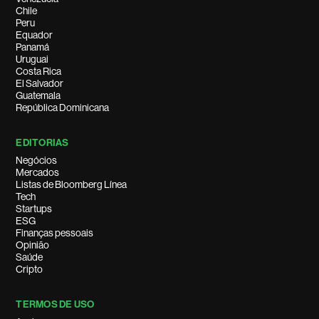
Chile
Peru
Equador
Panamá
Uruguai
Costa Rica
El Salvador
Guatemala
República Dominicana
EDITORIAS
Negócios
Mercados
Listas de Bloomberg Línea
Tech
Startups
ESG
Finanças pessoais
Opinião
Saúde
Cripto
TERMOS DE USO