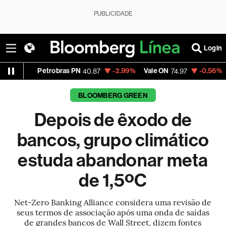
PUBLICIDADE
Login
robras PN
-2.99%
Vale ON
-0.56%
Itaú PN
40.87
74.97
40.75
BLOOMBERG GREEN
Depois de êxodo de
bancos, grupo climático
estuda abandonar meta
de 1,5ºC
Net-Zero Banking Alliance considera uma revisão de
seus termos de associação após uma onda de saídas
de grandes bancos de Wall Street, dizem fontes