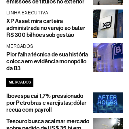
emissões de títulos no exterior
LINHA EXECUTIVA
XP Asset mira carteira
administrada no varejo ao bater
R$ 300 bilhões sob gestão
MERCADOS
Pior falha técnica de sua história
coloca em evidência monopólio
da B3
MERCADOS
Ibovespa cai 1,7% pressionado
por Petrobras e varejistas; dólar
recua com payroll
Tesouro busca acalmar mercado
sobre pedido de US$ 35 bi em