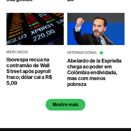
MERCADOS
INTERNACIONAL
Ibovespa recua na
Abelardo de la Espriella
contramão de Wall
chega ao poder em
Street após payroll
Colômbia endividada,
fraco; dólar cai a R$
mas com menos
5,09
pobreza
Mostre mais