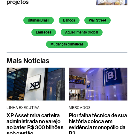
projetos
Temas deste artigo
Últimas Brasil
Bancos
Wall Street
Emissões
Aquecimento Global
Mudanças climáticas
Mais Notícias
LINHA EXECUTIVA
MERCADOS
XP Asset mira carteira
Pior falha técnica de sua
administrada no varejo
história coloca em
ao bater R$ 300 bilhões
evidência monopólio da
sob gestão
B3