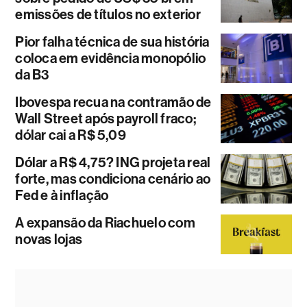
emissões de títulos no exterior
Pior falha técnica de sua história
coloca em evidência monopólio
da B3
Ibovespa recua na contramão de
Wall Street após payroll fraco;
dólar cai a R$ 5,09
Dólar a R$ 4,75? ING projeta real
forte, mas condiciona cenário ao
Fed e à inflação
A expansão da Riachuelo com
novas lojas