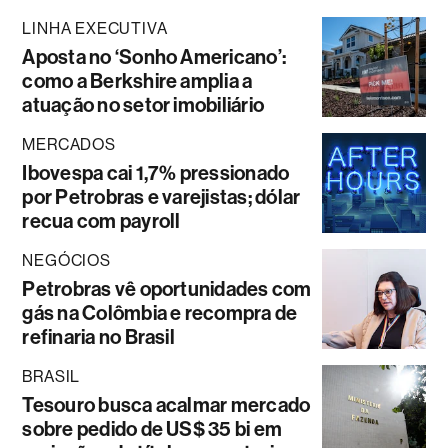
LINHA EXECUTIVA
Aposta no ‘Sonho Americano’:
como a Berkshire amplia a
atuação no setor imobiliário
MERCADOS
Ibovespa cai 1,7% pressionado
por Petrobras e varejistas; dólar
recua com payroll
NEGÓCIOS
Petrobras vê oportunidades com
gás na Colômbia e recompra de
refinaria no Brasil
BRASIL
Tesouro busca acalmar mercado
sobre pedido de US$ 35 bi em