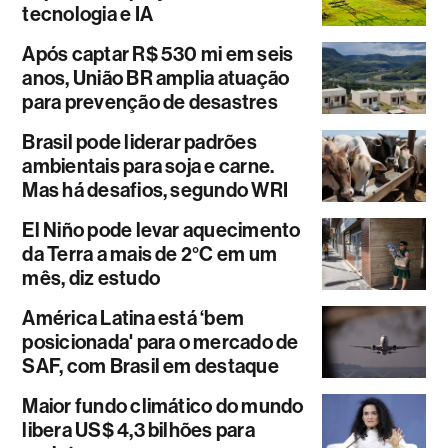
tecnologia e IA
Após captar R$ 530 mi em seis
anos, União BR amplia atuação
para prevenção de desastres
Brasil pode liderar padrões
ambientais para soja e carne.
Mas há desafios, segundo WRI
El Niño pode levar aquecimento
da Terra a mais de 2°C em um
mês, diz estudo
América Latina está ‘bem
posicionada' para o mercado de
SAF, com Brasil em destaque
Maior fundo climático do mundo
libera US$ 4,3 bilhões para