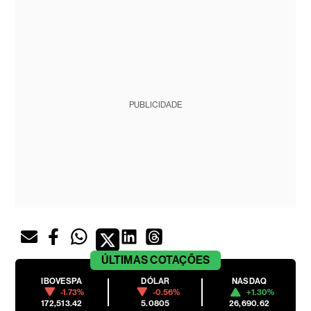
PUBLICIDADE
ÚLTIMAS
COTAÇÕES
IBOVESPA
DÓLAR
NASDAQ
-1.73%
-0.56%
+1.30%
172,513.42
5.0805
26,690.62