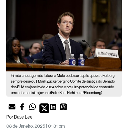
Fim da checagem de fatos na Meta pode ser aquilo que Zuckerberg
sempre desejou |
Mark Zuckerberg no Comitê de Justiça do Senado
dos EUA em janeiro de 2024 sobre o prejuízo potencial de conteúdo
em redes sociais a jovens (Foto: Kent Nishimura/Bloomberg)
Por
Dave Lee
08 de Janeiro, 2025 | 01:31 pm