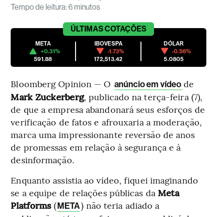
Tempo de leitura
:
6 minutos
ÚLTIMAS
COTAÇÕES
META
IBOVESPA
DÓLAR
+0.31%
-1.73%
-0.56%
591.88
172,513.42
5.0805
Bloomberg Opinion — O
de
anúncio em vídeo
Mark Zuckerberg
, publicado na terça-feira (7),
de que a empresa abandonará seus esforços de
verificação de fatos e afrouxaria a moderação,
marca uma impressionante reversão de anos
de promessas em relação à segurança e à
desinformação.
Enquanto assistia ao vídeo, fiquei imaginando
se a equipe de relações públicas da
Meta
Platforms
(
) não teria adiado a
META