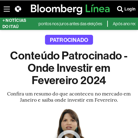
Login
+ NOTÍCIAS
Brasil e vê corte de 2 pontos nos juros antes das eleições
Após ano record
DO ITAÚ
PATROCINADO
Conteúdo Patrocinado -
Onde Investir em
Fevereiro 2024
Confira um resumo do que aconteceu no mercado em
Janeiro e saiba onde investir em Fevereiro.