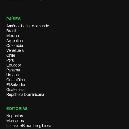
PAÍSES
América Latina e o mundo
Brasil
México
Argentina
Colombia
Venezuela
Chile
Peru
Equador
Panamá
Uruguai
Costa Rica
El Salvador
Guatemala
República Dominicana
EDITORIAS
Negócios
Mercados
Listas de Bloomberg Línea