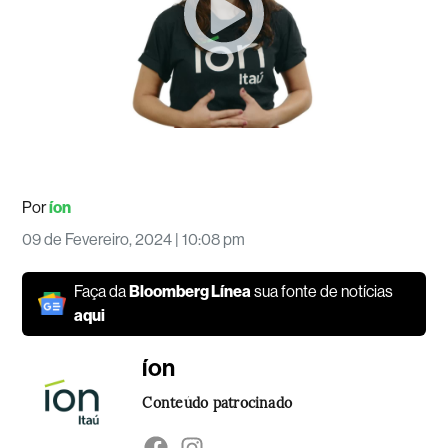
Por
íon
09 de Fevereiro, 2024 | 10:08 pm
Faça da
Bloomberg Línea
sua fonte de notícias
aqui
íon
Conteúdo patrocinado