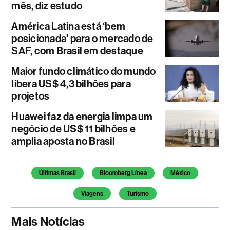
mês, diz estudo
América Latina está ‘bem
posicionada' para o mercado de
SAF, com Brasil em destaque
Maior fundo climático do mundo
libera US$ 4,3 bilhões para
projetos
Huawei faz da energia limpa um
negócio de US$ 11 bilhões e
amplia aposta no Brasil
Temas deste artigo
Últimas Brasil
Bloomberg Línea
México
Viagens
Turismo
Mais Notícias