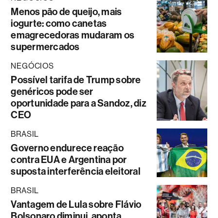
Menos pão de queijo, mais
iogurte: como canetas
emagrecedoras mudaram os
supermercados
NEGÓCIOS
Possível tarifa de Trump sobre
genéricos pode ser
oportunidade para a Sandoz, diz
CEO
BRASIL
Governo endurece reação
contra EUA e Argentina por
suposta interferência eleitoral
BRASIL
Vantagem de Lula sobre Flávio
Bolsonaro diminui, aponta