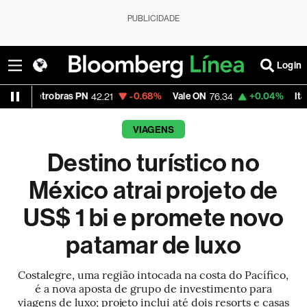
PUBLICIDADE
Login
bras PN
-0.68%
Vale ON
+0.04%
Itaú PN
42.21
76.34
43.07
VIAGENS
Destino turístico no
México atrai projeto de
US$ 1 bi e promete novo
patamar de luxo
Costalegre, uma região intocada na costa do Pacífico,
é a nova aposta de grupo de investimento para
viagens de luxo; projeto inclui até dois resorts e casas