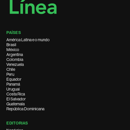
PAÍSES
América Latina e o mundo
Brasil
México
Argentina
Colombia
Venezuela
Chile
Peru
Equador
Panamá
Uruguai
Costa Rica
El Salvador
Guatemala
República Dominicana
EDITORIAS