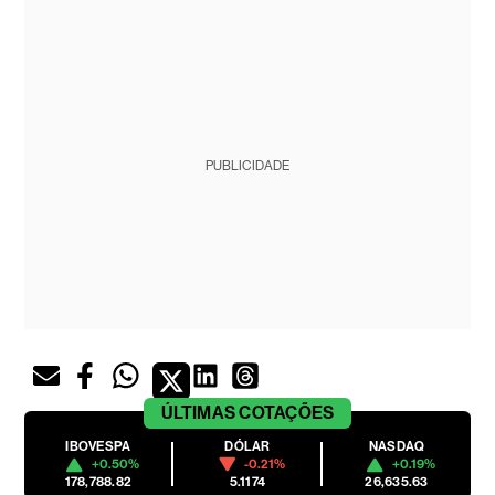
PUBLICIDADE
ÚLTIMAS
COTAÇÕES
IBOVESPA
DÓLAR
NASDAQ
+0.50%
-0.21%
+0.19%
178,788.82
5.1174
26,635.63