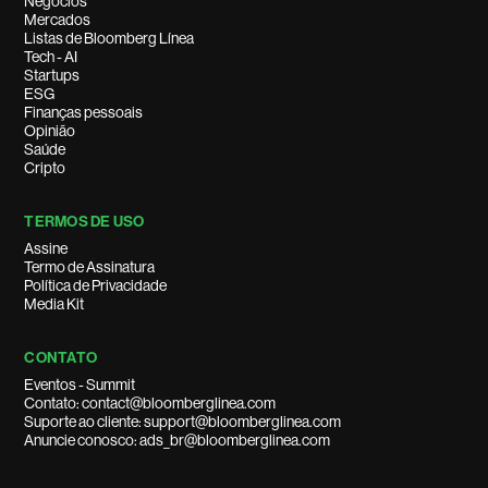
Negócios
Mercados
Listas de Bloomberg Línea
Tech - AI
Startups
ESG
Finanças pessoais
Opinião
Saúde
Cripto
TERMOS DE USO
Assine
Termo de Assinatura
Política de Privacidade
Media Kit
CONTATO
Eventos - Summit
Contato: contact@bloomberglinea.com
Suporte ao cliente: support@bloomberglinea.com
Anuncie conosco: ads_br@bloomberglinea.com