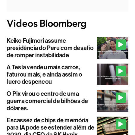
Keiko Fujimori assume
presidência do Peru com desafio
de romper instabilidade
A Tesla vendeu mais carros,
faturou mais, e ainda assim o
lucro despencou
O Pix virou o centro de uma
guerra comercial de bilhões de
dólares.
Escassez de chips de memória
para IA pode se estender além de
2030, diz CEO da SK Hynix