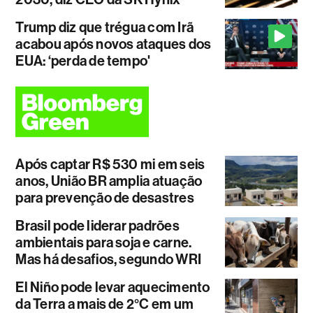
Trump diz que trégua com Irã
acabou após novos ataques dos
EUA: ‘perda de tempo'
Após captar R$ 530 mi em seis
anos, União BR amplia atuação
para prevenção de desastres
Brasil pode liderar padrões
ambientais para soja e carne.
Mas há desafios, segundo WRI
El Niño pode levar aquecimento
da Terra a mais de 2°C em um