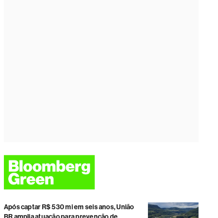
Após captar R$ 530 mi em seis anos, União
BR amplia atuação para prevenção de