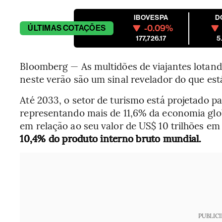
IBOVESPA
D
-0.09%
ÚLTIMAS
COTAÇÕES
177,726.17
5
Bloomberg — As multidões de viajantes lotan
neste verão são um sinal revelador do que está
Até 2033, o setor de turismo está projetado p
representando mais de 11,6% da economia glo
em relação ao seu valor de US$ 10 trilhões em
10,4% do produto interno bruto mundial.
PUBLIC