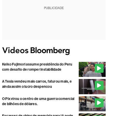
PUBLICIDADE
Keiko Fujimori assume presidência do Peru
com desafio de romper instabilidade
A Tesla vendeu mais carros, faturou mais, e
ainda assim o lucro despencou
O Pix virou o centro de uma guerra comercial
de bilhões de dólares.
Escassez de chips de memória para IA pode