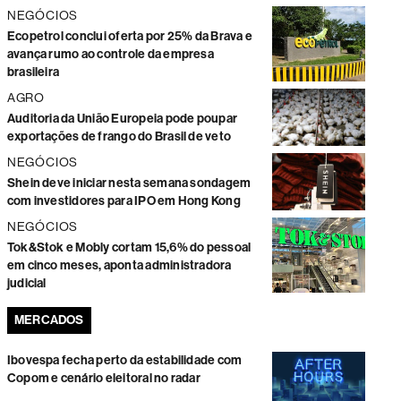
NEGÓCIOS
Ecopetrol conclui oferta por 25% da Brava e
avança rumo ao controle da empresa
brasileira
AGRO
Auditoria da União Europeia pode poupar
exportações de frango do Brasil de veto
NEGÓCIOS
Shein deve iniciar nesta semana sondagem
com investidores para IPO em Hong Kong
NEGÓCIOS
Tok&Stok e Mobly cortam 15,6% do pessoal
em cinco meses, aponta administradora
judicial
MERCADOS
Ibovespa fecha perto da estabilidade com
Copom e cenário eleitoral no radar