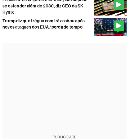
se estender além de 2030, diz CEO da SK
Hynix
Trump diz que trégua com Irã acabou após
novos ataques dos EUA: ‘perda de tempo'
PUBLICIDADE