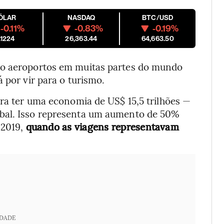
ÓLAR
NASDAQ
BTC/USD
-0.11%
-0.83%
-0.19%
.1224
26,363.44
64,663.50
do aeroportos em muitas partes do mundo
 por vir para o turismo.
ara ter uma economia de US$ 15,5 trilhões —
bal. Isso representa um aumento de 50%
 2019,
quando as viagens representavam
IDADE