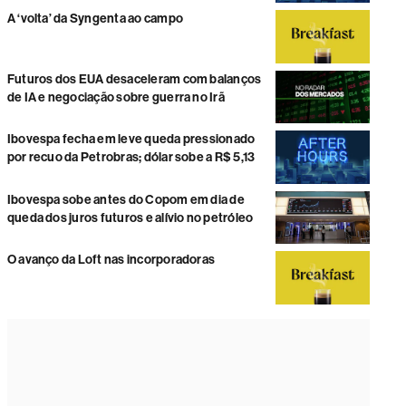
A ‘volta’ da Syngenta ao campo
Futuros dos EUA desaceleram com balanços
de IA e negociação sobre guerra no Irã
Ibovespa fecha em leve queda pressionado
por recuo da Petrobras; dólar sobe a R$ 5,13
Ibovespa sobe antes do Copom em dia de
queda dos juros futuros e alívio no petróleo
O avanço da Loft nas incorporadoras