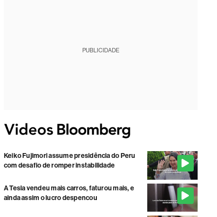
PUBLICIDADE
Keiko Fujimori assume presidência do Peru
com desafio de romper instabilidade
A Tesla vendeu mais carros, faturou mais, e
ainda assim o lucro despencou