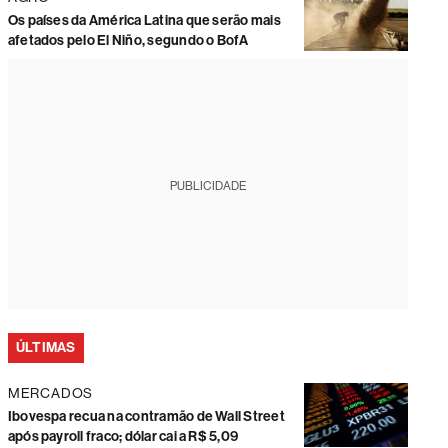
Os países da América Latina que serão mais
afetados pelo El Niño, segundo o BofA
PUBLICIDADE
ÚLTIMAS
MERCADOS
Ibovespa recua na contramão de Wall Street
após payroll fraco; dólar cai a R$ 5,09