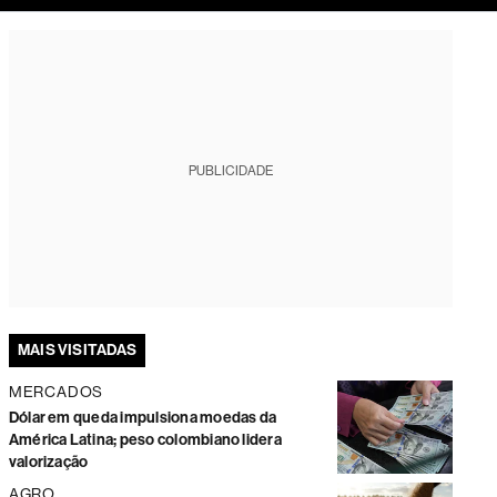
tura
PUBLICIDADE
MAIS VISITADAS
MERCADOS
Dólar em queda impulsiona moedas da
América Latina; peso colombiano lidera
valorização
AGRO