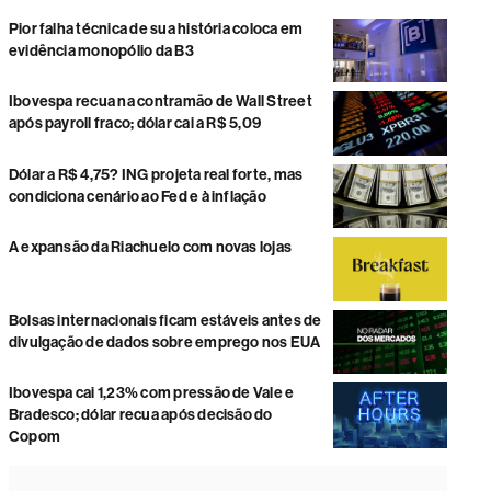
Pior falha técnica de sua história coloca em
evidência monopólio da B3
Ibovespa recua na contramão de Wall Street
após payroll fraco; dólar cai a R$ 5,09
Dólar a R$ 4,75? ING projeta real forte, mas
condiciona cenário ao Fed e à inflação
A expansão da Riachuelo com novas lojas
Bolsas internacionais ficam estáveis antes de
divulgação de dados sobre emprego nos EUA
Ibovespa cai 1,23% com pressão de Vale e
Bradesco; dólar recua após decisão do
Copom