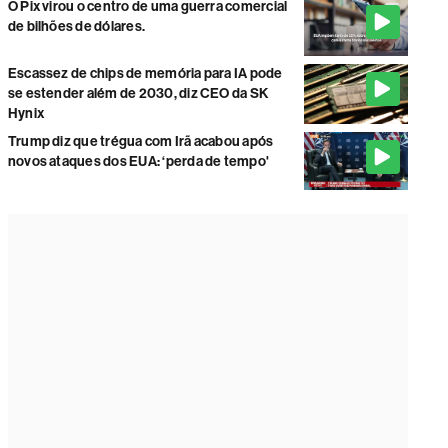
O Pix virou o centro de uma guerra comercial
de bilhões de dólares.
Escassez de chips de memória para IA pode
se estender além de 2030, diz CEO da SK
Hynix
Trump diz que trégua com Irã acabou após
novos ataques dos EUA: ‘perda de tempo'