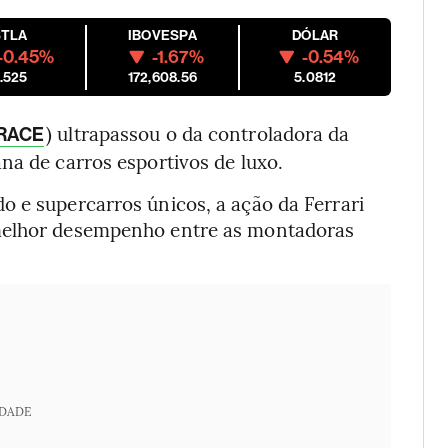
STLA
IBOVESPA
DÓLAR
-0.45%
-1.67%
-0.54%
.525
172,608.56
5.0812
) ultrapassou o da controladora da
RACE
iana de carros esportivos de luxo.
o e supercarros únicos, a ação da Ferrari
 melhor desempenho entre as montadoras
IDADE