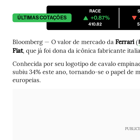
RACE
+0.87%
ÚLTIMAS
COTAÇÕES
410.82
5
Bloomberg — O valor de mercado da
Ferrari
(
Fiat
, que já foi dona da icônica fabricante ital
Conhecida por seu logotipo de cavalo empinad
subiu 34% este ano, tornando-se o papel de
europeias.
PUBLIC