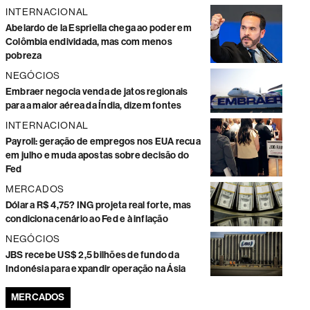
INTERNACIONAL
Abelardo de la Espriella chega ao poder em
Colômbia endividada, mas com menos
pobreza
NEGÓCIOS
Embraer negocia venda de jatos regionais
para a maior aérea da Índia, dizem fontes
INTERNACIONAL
Payroll: geração de empregos nos EUA recua
em julho e muda apostas sobre decisão do
Fed
MERCADOS
Dólar a R$ 4,75? ING projeta real forte, mas
condiciona cenário ao Fed e à inflação
NEGÓCIOS
JBS recebe US$ 2,5 bilhões de fundo da
Indonésia para expandir operação na Ásia
MERCADOS