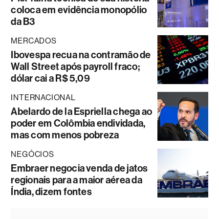
coloca em evidência monopólio
da B3
MERCADOS
Ibovespa recua na contramão de
Wall Street após payroll fraco;
dólar cai a R$ 5,09
INTERNACIONAL
Abelardo de la Espriella chega ao
poder em Colômbia endividada,
mas com menos pobreza
NEGÓCIOS
Embraer negocia venda de jatos
regionais para a maior aérea da
Índia, dizem fontes