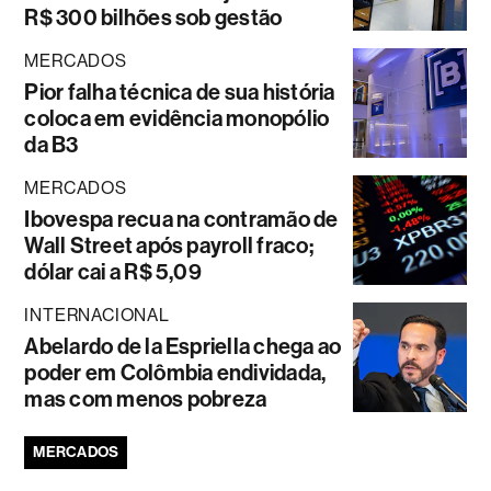
R$ 300 bilhões sob gestão
MERCADOS
Pior falha técnica de sua história
coloca em evidência monopólio
da B3
MERCADOS
Ibovespa recua na contramão de
Wall Street após payroll fraco;
dólar cai a R$ 5,09
INTERNACIONAL
Abelardo de la Espriella chega ao
poder em Colômbia endividada,
mas com menos pobreza
MERCADOS