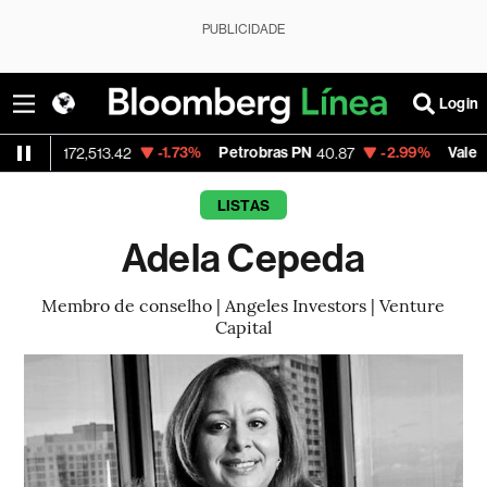
PUBLICIDADE
Login
-1.73%
Petrobras PN
-2.99%
Vale ON
172,513.42
40.87
74.97
LISTAS
Adela Cepeda
Membro de conselho | Angeles Investors | Venture
Capital