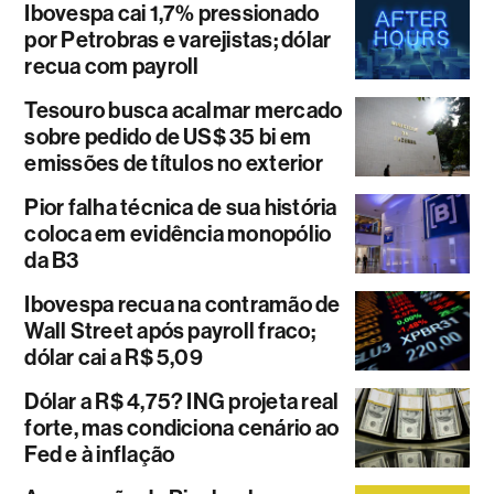
Ibovespa cai 1,7% pressionado
por Petrobras e varejistas; dólar
recua com payroll
Tesouro busca acalmar mercado
sobre pedido de US$ 35 bi em
emissões de títulos no exterior
Pior falha técnica de sua história
coloca em evidência monopólio
da B3
Ibovespa recua na contramão de
Wall Street após payroll fraco;
dólar cai a R$ 5,09
Dólar a R$ 4,75? ING projeta real
forte, mas condiciona cenário ao
Fed e à inflação