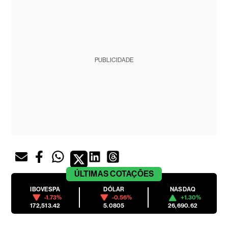
PUBLICIDADE
ÚLTIMAS
COTAÇÕES
IBOVESPA
DÓLAR
NASDAQ
-1.73%
-0.56%
+1.30%
172,513.42
5.0805
26,690.62