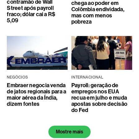
contramão de Wall
chega ao poder em
Street após payroll
Colômbia endividada,
fraco; dólar cai a R$
mas com menos
5,09
pobreza
NEGÓCIOS
INTERNACIONAL
Embraer negocia venda
Payroll: geração de
de jatos regionais para a
empregos nos EUA
maior aérea da Índia,
recua em julho e muda
dizem fontes
apostas sobre decisão
do Fed
Mostre mais