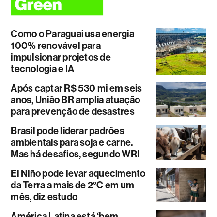
Como o Paraguai usa energia
100% renovável para
impulsionar projetos de
tecnologia e IA
Após captar R$ 530 mi em seis
anos, União BR amplia atuação
para prevenção de desastres
Brasil pode liderar padrões
ambientais para soja e carne.
Mas há desafios, segundo WRI
El Niño pode levar aquecimento
da Terra a mais de 2°C em um
mês, diz estudo
América Latina está ‘bem