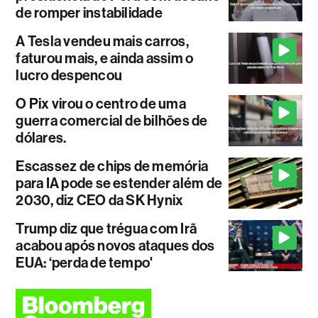
de romper instabilidade
A Tesla vendeu mais carros,
faturou mais, e ainda assim o
lucro despencou
O Pix virou o centro de uma
guerra comercial de bilhões de
dólares.
Escassez de chips de memória
para IA pode se estender além de
2030, diz CEO da SK Hynix
Trump diz que trégua com Irã
acabou após novos ataques dos
EUA: ‘perda de tempo'