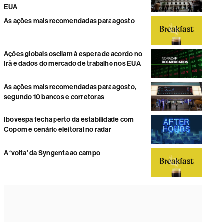
EUA
As ações mais recomendadas para agosto
Ações globais oscilam à espera de acordo no
Irã e dados do mercado de trabalho nos EUA
As ações mais recomendadas para agosto,
segundo 10 bancos e corretoras
Ibovespa fecha perto da estabilidade com
Copom e cenário eleitoral no radar
A ‘volta’ da Syngenta ao campo