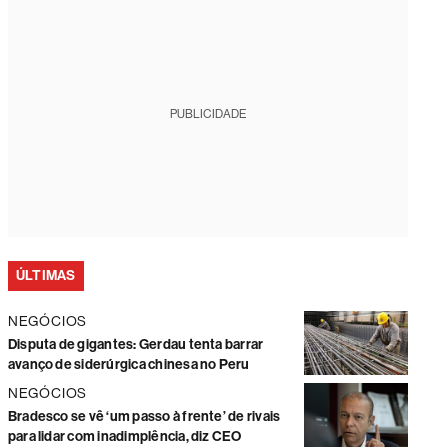
PUBLICIDADE
ÚLTIMAS
NEGÓCIOS
Disputa de gigantes: Gerdau tenta barrar
avanço de siderúrgica chinesa no Peru
NEGÓCIOS
Bradesco se vê ‘um passo à frente’ de rivais
para lidar com inadimplência, diz CEO