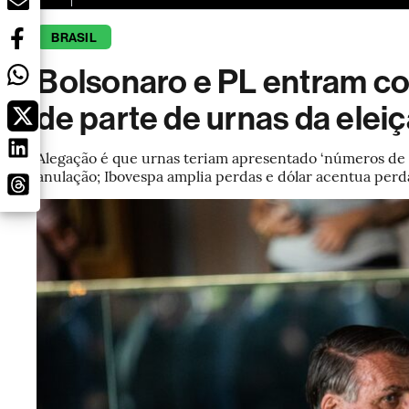
BRASIL
Bolsonaro e PL entram c
de parte de urnas da elei
Alegação é que urnas teriam apresentado ‘números de re
anulação; Ibovespa amplia perdas e dólar acentua perd