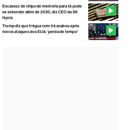
Escassez de chips de memória para IA pode
se estender além de 2030, diz CEO da SK
Hynix
Trump diz que trégua com Irã acabou após
novos ataques dos EUA: ‘perda de tempo'