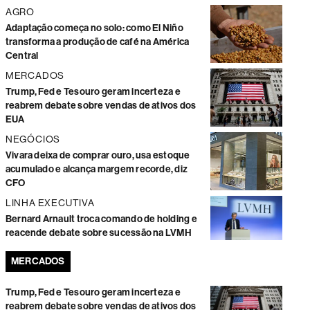
AGRO
Adaptação começa no solo: como El Niño
transforma a produção de café na América
Central
MERCADOS
Trump, Fed e Tesouro geram incerteza e
reabrem debate sobre vendas de ativos dos
EUA
NEGÓCIOS
Vivara deixa de comprar ouro, usa estoque
acumulado e alcança margem recorde, diz
CFO
LINHA EXECUTIVA
Bernard Arnault troca comando de holding e
reacende debate sobre sucessão na LVMH
MERCADOS
Trump, Fed e Tesouro geram incerteza e
reabrem debate sobre vendas de ativos dos