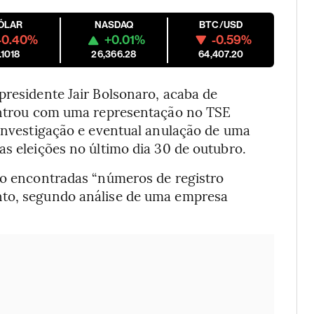
ÓLAR
NASDAQ
BTC/USD
-0.40%
+0.01%
-0.59%
.1018
26,366.28
64,407.20
presidente Jair Bolsonaro, acaba de
 entrou com uma representação no TSE
 investigação e eventual anulação de uma
as eleições no último dia 30 de outubro.
ido encontradas “números de registro
nto, segundo análise de uma empresa