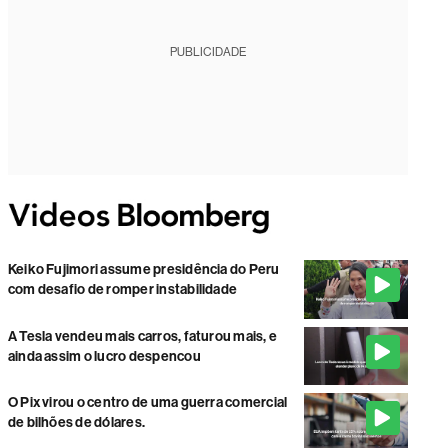
PUBLICIDADE
Keiko Fujimori assume presidência do Peru
com desafio de romper instabilidade
A Tesla vendeu mais carros, faturou mais, e
ainda assim o lucro despencou
O Pix virou o centro de uma guerra comercial
de bilhões de dólares.