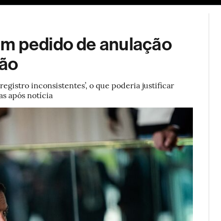
ESG
Soluções de publicidade
Bloomberg Línea
Assina
om pedido de anulação
ção
gistro inconsistentes’, o que poderia justificar
as após notícia