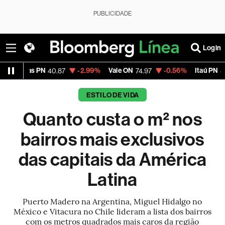
PUBLICIDADE
Login
PN
-2.99%
Vale ON
-0.56%
Itaú PN
-2.5
40.87
74.97
40.75
ESTILO DE VIDA
Quanto custa o m² nos
bairros mais exclusivos
das capitais da América
Latina
Puerto Madero na Argentina, Miguel Hidalgo no
México e Vitacura no Chile lideram a lista dos bairros
com os metros quadrados mais caros da região