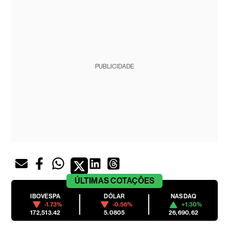
PUBLICIDADE
ÚLTIMAS
COTAÇÕES
IBOVESPA
DÓLAR
NASDAQ
-1.73%
-0.56%
+1.30%
172,513.42
5.0805
26,690.62