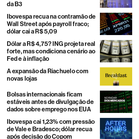
da B3
Ibovespa recua na contramão de
Wall Street após payroll fraco;
dólar cai a R$ 5,09
Dólar a R$ 4,75? ING projeta real
forte, mas condiciona cenário ao
Fed e à inflação
A expansão da Riachuelo com
novas lojas
Bolsas internacionais ficam
estáveis antes de divulgação de
dados sobre emprego nos EUA
Ibovespa cai 1,23% com pressão
de Vale e Bradesco; dólar recua
após decisão do Copom