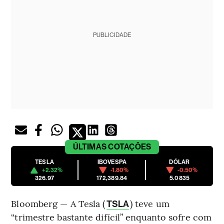
PUBLICIDADE
ÚLTIMAS
COTAÇÕES
TESLA
IBOVESPA
DÓLAR
+2.32%
-1.80%
-0.50%
326.97
172,389.84
5.0835
Bloomberg — A Tesla (
) teve um
TSLA
“trimestre bastante difícil” enquanto sofre com