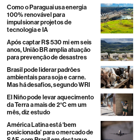
Como o Paraguai usa energia
100% renovável para
impulsionar projetos de
tecnologia e IA
Após captar R$ 530 mi em seis
anos, União BR amplia atuação
para prevenção de desastres
Brasil pode liderar padrões
ambientais para soja e carne.
Mas há desafios, segundo WRI
El Niño pode levar aquecimento
da Terra a mais de 2°C em um
mês, diz estudo
América Latina está ‘bem
posicionada' para o mercado de
SAF, com Brasil em destaque