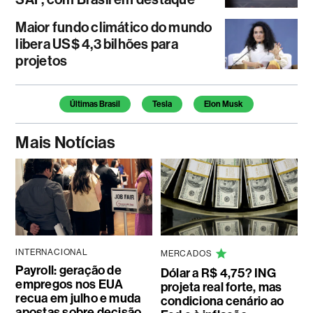
Maior fundo climático do mundo
libera US$ 4,3 bilhões para
projetos
Temas deste artigo
Últimas Brasil
Tesla
Elon Musk
Mais Notícias
INTERNACIONAL
MERCADOS
Payroll: geração de
Dólar a R$ 4,75? ING
empregos nos EUA
projeta real forte, mas
recua em julho e muda
condiciona cenário ao
apostas sobre decisão