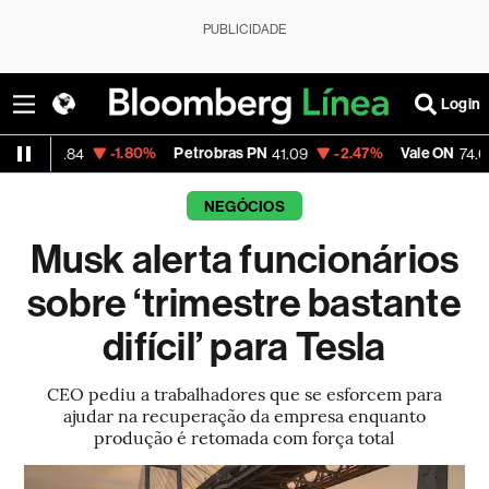
PUBLICIDADE
Login
-1.80%
Petrobras PN
-2.47%
Vale ON
-0.98
4
41.09
74.65
NEGÓCIOS
Musk alerta funcionários
sobre ‘trimestre bastante
difícil’ para Tesla
CEO pediu a trabalhadores que se esforcem para
ajudar na recuperação da empresa enquanto
produção é retomada com força total