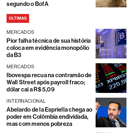
segundo o BofA
ÚLTIMAS
MERCADOS
Pior falha técnica de sua história
coloca em evidência monopólio
da B3
MERCADOS
Ibovespa recua na contramão de
Wall Street após payroll fraco;
dólar cai a R$ 5,09
INTERNACIONAL
Abelardo de la Espriella chega ao
poder em Colômbia endividada,
mas com menos pobreza