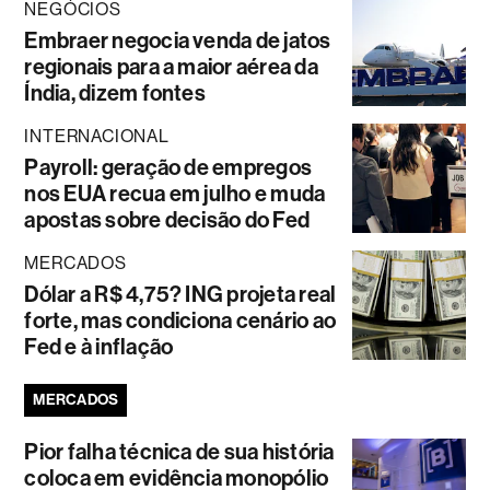
NEGÓCIOS
Embraer negocia venda de jatos
regionais para a maior aérea da
Índia, dizem fontes
INTERNACIONAL
Payroll: geração de empregos
nos EUA recua em julho e muda
apostas sobre decisão do Fed
MERCADOS
Dólar a R$ 4,75? ING projeta real
forte, mas condiciona cenário ao
Fed e à inflação
MERCADOS
Pior falha técnica de sua história
coloca em evidência monopólio