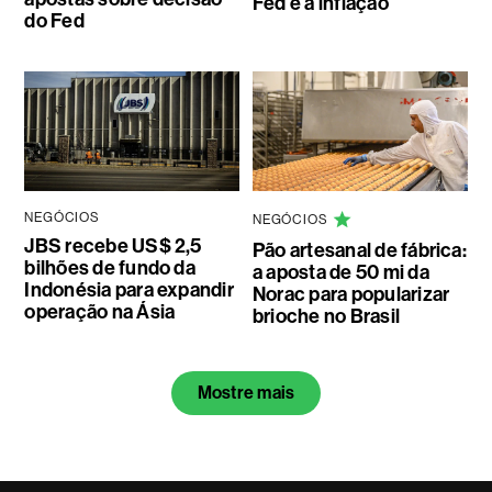
Fed e à inflação
do Fed
NEGÓCIOS
NEGÓCIOS
JBS recebe US$ 2,5
Pão artesanal de fábrica:
bilhões de fundo da
a aposta de 50 mi da
Indonésia para expandir
Norac para popularizar
operação na Ásia
brioche no Brasil
Mostre mais