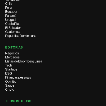
Chile
Peru
Equador
Panamá
Uruguai
Costa Rica
El Salvador
Guatemala
República Dominicana
EDITORIAS
Negócios
Mercados
Listas de Bloomberg Línea
Tech
Startups
ESG
Finanças pessoais
Opinião
Saúde
Cripto
TERMOS DE USO