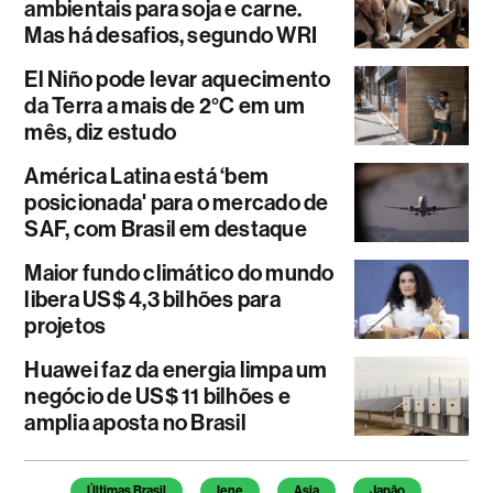
ambientais para soja e carne.
Mas há desafios, segundo WRI
El Niño pode levar aquecimento
da Terra a mais de 2°C em um
mês, diz estudo
América Latina está ‘bem
posicionada' para o mercado de
SAF, com Brasil em destaque
Maior fundo climático do mundo
libera US$ 4,3 bilhões para
projetos
Huawei faz da energia limpa um
negócio de US$ 11 bilhões e
amplia aposta no Brasil
Temas deste artigo
Últimas Brasil
Iene
Asia
Japão