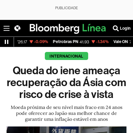
PUBLICIDADE
Login
-0.09%
Petrobras PN
-1.34%
Vale ON
+0
26.17
41.93
76.66
INTERNACIONAL
Queda do iene ameaça
recuperação da Ásia com
risco de crise à vista
Moeda próxima de seu nível mais fraco em 24 anos
pode oferecer ao Japão sua melhor chance de
garantir uma inflação estável em anos