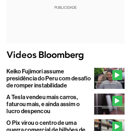
PUBLICIDADE
Keiko Fujimori assume
presidência do Peru com desafio
de romper instabilidade
A Tesla vendeu mais carros,
faturou mais, e ainda assim o
lucro despencou
O Pix virou o centro de uma
guerra comercial de bilhões de