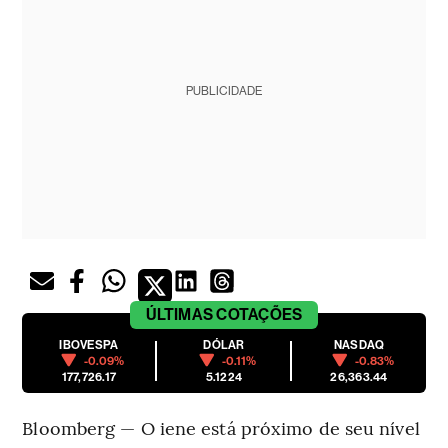
PUBLICIDADE
ÚLTIMAS
COTAÇÕES
IBOVESPA
DÓLAR
NASDAQ
-0.09%
-0.11%
-0.83%
177,726.17
5.1224
26,363.44
Bloomberg — O iene está próximo de seu nível