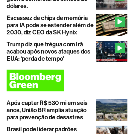
dólares.
Escassez de chips de memória
para IA pode se estender além de
2030, diz CEO da SK Hynix
Trump diz que trégua com Irã
acabou após novos ataques dos
EUA: ‘perda de tempo'
Após captar R$ 530 mi em seis
anos, União BR amplia atuação
para prevenção de desastres
Brasil pode liderar padrões