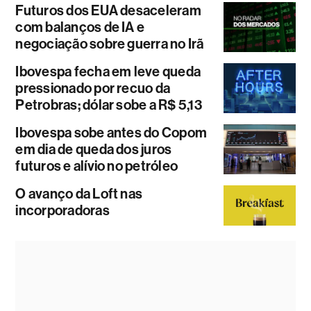
Futuros dos EUA desaceleram
com balanços de IA e
negociação sobre guerra no Irã
Ibovespa fecha em leve queda
pressionado por recuo da
Petrobras; dólar sobe a R$ 5,13
Ibovespa sobe antes do Copom
em dia de queda dos juros
futuros e alívio no petróleo
O avanço da Loft nas
incorporadoras