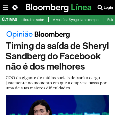
Login
ÚLTIMAS
o eleitoral no radar
A ‘volta’ da Syngenta ao campo
Futuros dos E
Timing da saída de Sheryl
Sandberg do Facebook
não é dos melhores
COO da gigante de mídias sociais deixará o cargo
justamente no momento em que a empresa passa por
uma de suas maiores dificuldades