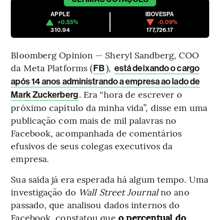
APPLE
IBOVESPA
+0.55%
-0.09%
310.94
177,726.17
Bloomberg Opinion — Sheryl Sandberg, COO
da Meta Platforms (
),
FB
está deixando o cargo
após 14 anos administrando a empresa ao lado de
. Era “hora de escrever o
Mark Zuckerberg
próximo capítulo da minha vida”, disse em uma
publicação com mais de mil palavras no
Facebook, acompanhada de comentários
efusivos de seus colegas executivos da
empresa.
Sua saída já era esperada há algum tempo. Uma
investigação do
Wall Street Journal
no ano
passado, que analisou dados internos do
Facebook, constatou que
o percentual do