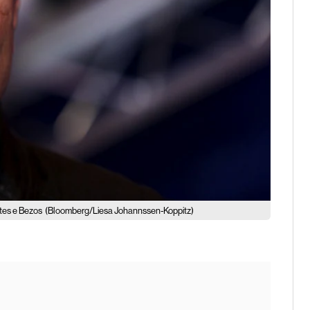
tes e Bezos
(Bloomberg/Liesa Johannssen-Koppitz)