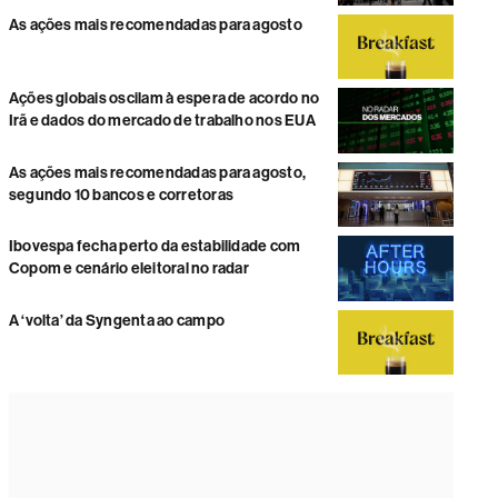
As ações mais recomendadas para agosto
Ações globais oscilam à espera de acordo no
Irã e dados do mercado de trabalho nos EUA
As ações mais recomendadas para agosto,
segundo 10 bancos e corretoras
Ibovespa fecha perto da estabilidade com
Copom e cenário eleitoral no radar
A ‘volta’ da Syngenta ao campo