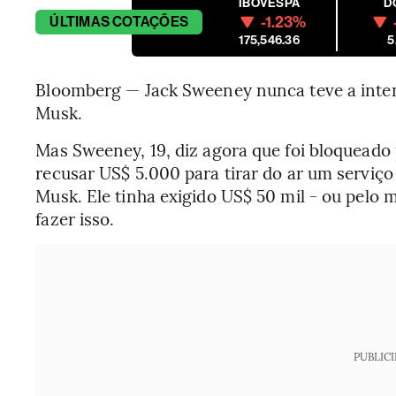
IBOVESPA
D
-1.23%
ÚLTIMAS
COTAÇÕES
175,546.36
5
Bloomberg — Jack Sweeney nunca teve a inte
Musk.
Mas Sweeney, 19, diz agora que foi bloqueado p
recusar US$ 5.000 para tirar do ar um serviço 
Musk. Ele tinha exigido US$ 50 mil - ou pelo
fazer isso.
PUBLIC