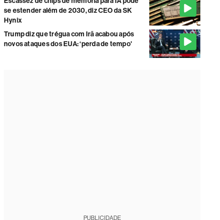
Escassez de chips de memória para IA pode
se estender além de 2030, diz CEO da SK
Hynix
Trump diz que trégua com Irã acabou após
novos ataques dos EUA: ‘perda de tempo'
PUBLICIDADE