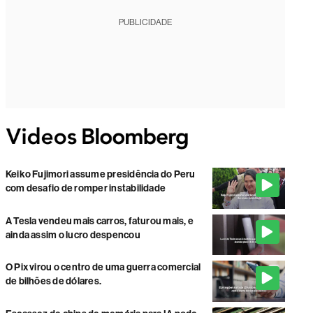
PUBLICIDADE
Keiko Fujimori assume presidência do Peru
com desafio de romper instabilidade
A Tesla vendeu mais carros, faturou mais, e
ainda assim o lucro despencou
O Pix virou o centro de uma guerra comercial
de bilhões de dólares.