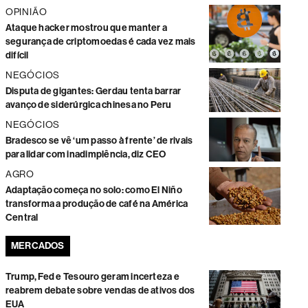
OPINIÃO
Ataque hacker mostrou que manter a
segurança de criptomoedas é cada vez mais
difícil
NEGÓCIOS
Disputa de gigantes: Gerdau tenta barrar
avanço de siderúrgica chinesa no Peru
NEGÓCIOS
Bradesco se vê ‘um passo à frente’ de rivais
para lidar com inadimplência, diz CEO
AGRO
Adaptação começa no solo: como El Niño
transforma a produção de café na América
Central
MERCADOS
Trump, Fed e Tesouro geram incerteza e
reabrem debate sobre vendas de ativos dos
EUA