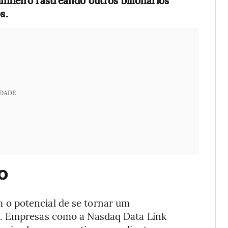
nheiro rastreando outros bilionários
s.
IDADE
o
o potencial de se tornar um
e. Empresas como a Nasdaq Data Link