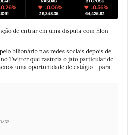
ÓLAR
NASDAQ
BTC/USD
-0.26%
-0.06%
-0.56%
.1091
26,348.35
64,425.92
nção de entrar em uma disputa com Elon
elo bilionário nas redes sociais depois de
no Twitter que rastreia o jato particular de
 menos uma oportunidade de estágio - para
IDADE