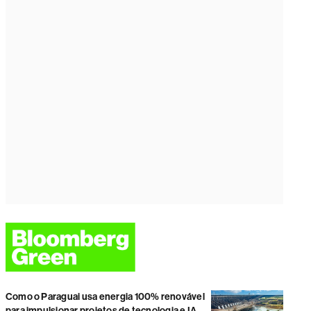
Como o Paraguai usa energia 100% renovável
para impulsionar projetos de tecnologia e IA