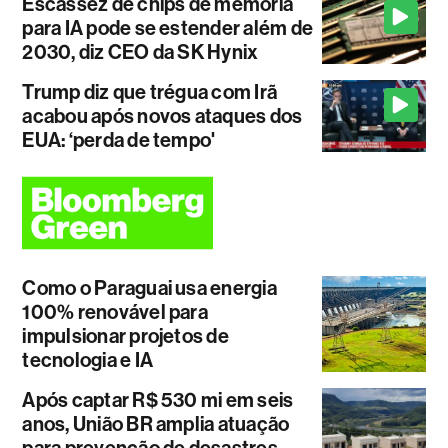
Escassez de chips de memória
para IA pode se estender além de
2030, diz CEO da SK Hynix
Trump diz que trégua com Irã
acabou após novos ataques dos
EUA: ‘perda de tempo'
Como o Paraguai usa energia
100% renovável para
impulsionar projetos de
tecnologia e IA
Após captar R$ 530 mi em seis
anos, União BR amplia atuação
para prevenção de desastres