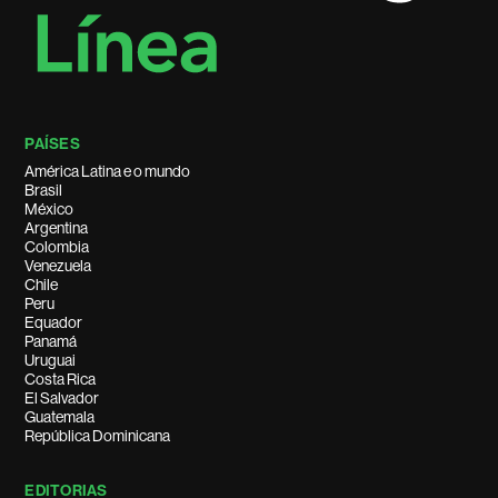
PAÍSES
América Latina e o mundo
Brasil
México
Argentina
Colombia
Venezuela
Chile
Peru
Equador
Panamá
Uruguai
Costa Rica
El Salvador
Guatemala
República Dominicana
EDITORIAS