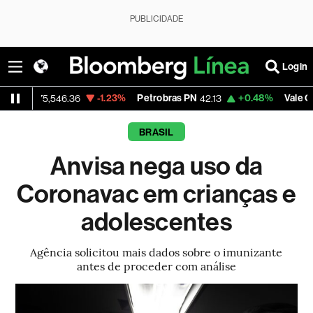
PUBLICIDADE
Login
-1.23%
Petrobras PN
+0.48%
Vale ON
75,546.36
42.13
75.39
BRASIL
Anvisa nega uso da
Coronavac em crianças e
adolescentes
Agência solicitou mais dados sobre o imunizante
antes de proceder com análise