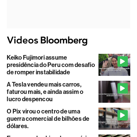
Keiko Fujimori assume
presidência do Peru com desafio
de romper instabilidade
A Tesla vendeu mais carros,
faturou mais, e ainda assim o
lucro despencou
O Pix virou o centro de uma
guerra comercial de bilhões de
dólares.