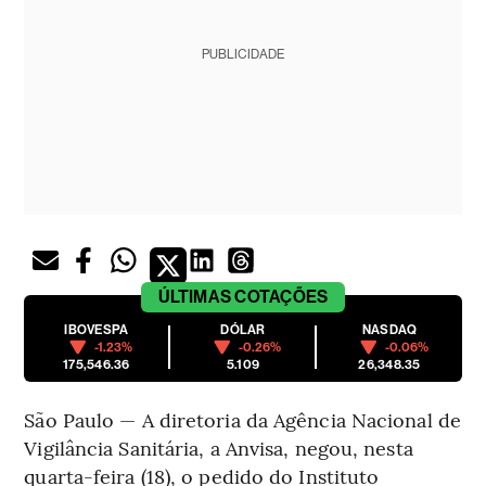
PUBLICIDADE
ÚLTIMAS
COTAÇÕES
IBOVESPA
DÓLAR
NASDAQ
-1.23%
-0.26%
-0.06%
175,546.36
5.109
26,348.35
São Paulo — A diretoria da Agência Nacional de
Vigilância Sanitária, a Anvisa, negou, nesta
quarta-feira (18), o pedido do Instituto