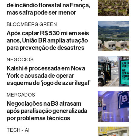
de incêndio florestal na França,
mas safra pode ser menor
BLOOMBERG GREEN
Após captar R$ 530 mi em seis
anos, União BR amplia atuação
para prevenção de desastres
NEGÓCIOS
Kalshi é processada em Nova
York e acusada de operar
esquema de ‘jogo de azar ilegal’
MERCADOS
Negociações na B3 atrasam
após paralisação generalizada
por problemas técnicos
TECH - AI