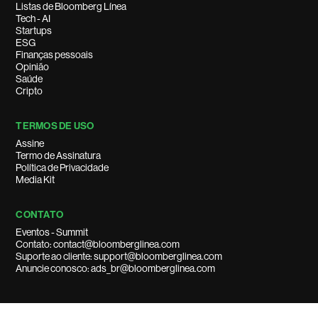
Listas de Bloomberg Línea
Tech - AI
Startups
ESG
Finanças pessoais
Opinião
Saúde
Cripto
TERMOS DE USO
Assine
Termo de Assinatura
Política de Privacidade
Media Kit
CONTATO
Eventos - Summit
Contato: contact@bloomberglinea.com
Suporte ao cliente: support@bloomberglinea.com
Anuncie conosco: ads_br@bloomberglinea.com