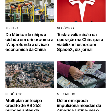
TECH - AI
NEGÓCIOS
Da fábrica de chips à
Tesla avalia cisão da
cidade em crise: como a
operação na China para
IA aprofunda a divisão
viabilizar fusão com
econômica da China
SpaceX, diz jornal
NEGÓCIOS
MERCADOS
Multiplan antecipa
Dólar em queda
crédito de R$ 253
impulsiona moedas da
milhões antes da
América Latina; peso