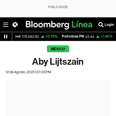
PUBLICIDADE
Login
Ibov
+0.75%
Petrobras PN
+1.40%
Vale O
178,493.80
43.44
MÉXICO
Aby Lijtszain
12 de Agosto, 2021 | 07:09 PM