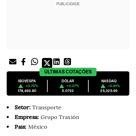
PUBLICIDADE
ÚLTIMAS
COTAÇÕES
IBOVESPA
DÓLAR
NASDAQ
+0.75%
+0.27%
+0.81%
178,493.80
5.0722
25,325.95
Setor:
Transporte
Empresa:
Grupo Traxión
País:
México