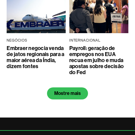
NEGÓCIOS
INTERNACIONAL
Embraer negocia venda
Payroll: geração de
de jatos regionais para a
empregos nos EUA
maior aérea da Índia,
recua em julho e muda
dizem fontes
apostas sobre decisão
do Fed
Mostre mais