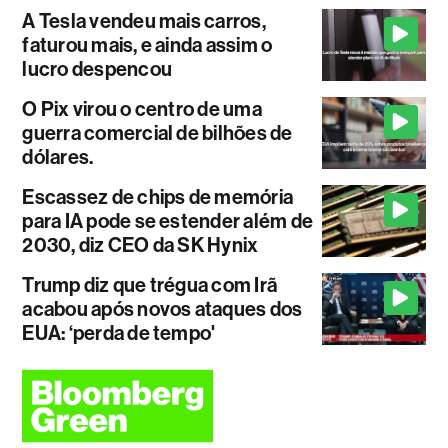
A Tesla vendeu mais carros,
faturou mais, e ainda assim o
lucro despencou
O Pix virou o centro de uma
guerra comercial de bilhões de
dólares.
Escassez de chips de memória
para IA pode se estender além de
2030, diz CEO da SK Hynix
Trump diz que trégua com Irã
acabou após novos ataques dos
EUA: ‘perda de tempo'