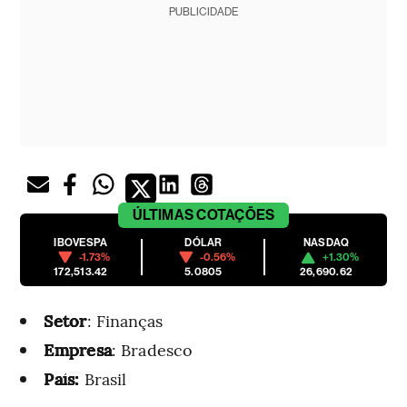
PUBLICIDADE
ÚLTIMAS
COTAÇÕES
IBOVESPA
DÓLAR
NASDAQ
-1.73%
-0.56%
+1.30%
172,513.42
5.0805
26,690.62
Setor
: Finanças
Empresa
: Bradesco
País:
Brasil