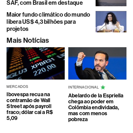
SAF, com Brasil em destaque
Maior fundo climático do mundo
libera US$ 4,3 bilhões para
projetos
Mais Notícias
MERCADOS
INTERNACIONAL
Ibovespa recua na
Abelardo de la Espriella
contramão de Wall
chega ao poder em
Street após payroll
Colômbia endividada,
fraco; dólar cai a R$
mas com menos
5,09
pobreza