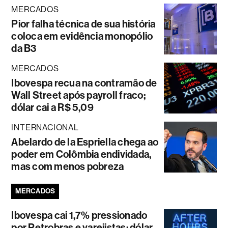
MERCADOS
Pior falha técnica de sua história
coloca em evidência monopólio
da B3
MERCADOS
Ibovespa recua na contramão de
Wall Street após payroll fraco;
dólar cai a R$ 5,09
INTERNACIONAL
Abelardo de la Espriella chega ao
poder em Colômbia endividada,
mas com menos pobreza
MERCADOS
Ibovespa cai 1,7% pressionado
por Petrobras e varejistas; dólar