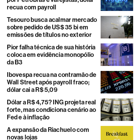
recua com payroll
Tesouro busca acalmar mercado
sobre pedido de US$ 35 bi em
emissões de títulos no exterior
Pior falha técnica de sua história
coloca em evidência monopólio
da B3
Ibovespa recua na contramão de
Wall Street após payroll fraco;
dólar cai a R$ 5,09
Dólar a R$ 4,75? ING projeta real
forte, mas condiciona cenário ao
Fed e à inflação
A expansão da Riachuelo com
novas lojas