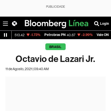
PUBLICIDADE
Login
-1.73%
Petrobras PN
-2.99%
Vale ON
72,513.42
40.87
74.97
BRASIL
Octavio de Lazari Jr.
11 de Agosto, 2021 | 09:40 AM