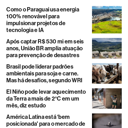
Como o Paraguai usa energia
100% renovável para
impulsionar projetos de
tecnologia e IA
Após captar R$ 530 mi em seis
anos, União BR amplia atuação
para prevenção de desastres
Brasil pode liderar padrões
ambientais para soja e carne.
Mas há desafios, segundo WRI
El Niño pode levar aquecimento
da Terra a mais de 2°C em um
mês, diz estudo
América Latina está ‘bem
posicionada' para o mercado de