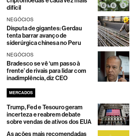
criptomoedas é cada vez mais
difícil
NEGÓCIOS
Disputa de gigantes: Gerdau
tenta barrar avanço de
siderúrgica chinesa no Peru
NEGÓCIOS
Bradesco se vê ‘um passo à
frente’ de rivais para lidar com
inadimplência, diz CEO
MERCADOS
Trump, Fed e Tesouro geram
incerteza e reabrem debate
sobre vendas de ativos dos EUA
As ações mais recomendadas