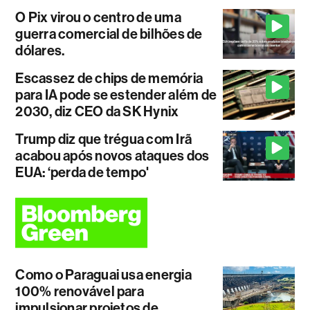
O Pix virou o centro de uma
guerra comercial de bilhões de
dólares.
Escassez de chips de memória
para IA pode se estender além de
2030, diz CEO da SK Hynix
Trump diz que trégua com Irã
acabou após novos ataques dos
EUA: ‘perda de tempo'
Como o Paraguai usa energia
100% renovável para
impulsionar projetos de