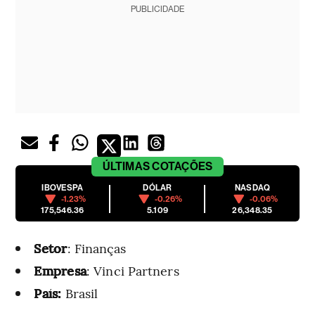
PUBLICIDADE
ÚLTIMAS
COTAÇÕES
IBOVESPA
DÓLAR
NASDAQ
-1.23%
-0.26%
-0.06%
175,546.36
5.109
26,348.35
Setor
: Finanças
Empresa
: Vinci Partners
País:
Brasil